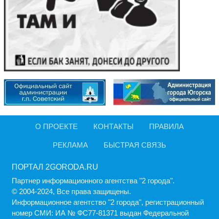
О ПРОЕКТЕ
КОНТАКТЫ
ПРАВИЛА
РЕКЛАМА
БЫСТРАЯ СВЯЗЬ
ПОРТАЛ 2GORODA.RU
Партнер информационного агентства "2 города".
© 2004-2024, Все права защищены.
Информационное агентство "2 города", регистрационный
номер СМИ: ИА № ФС77-81371 выдан Федеральной