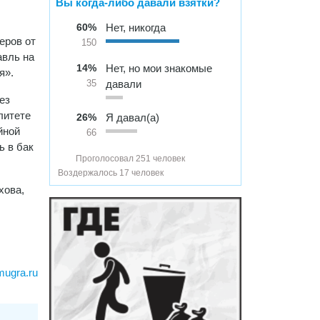
Вы когда-либо давали взятки?
60%
Нет, никогда
еров от
150
авль на
14%
Нет, но мои знакомые
я».
давали
35
ез
литете
26%
Я давал(а)
йной
66
ь в бак
Проголосовал 251 человек
Воздержалось 17 человек
хова,
mugra.ru