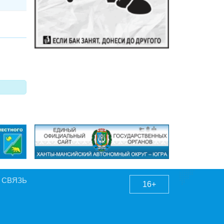
 СВЯЗЬ
16+