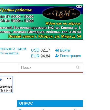
етском на 2 недели
USD
82.17
Войти
тти на завтра
Регистрация
EUR
94.84
ОПРОС