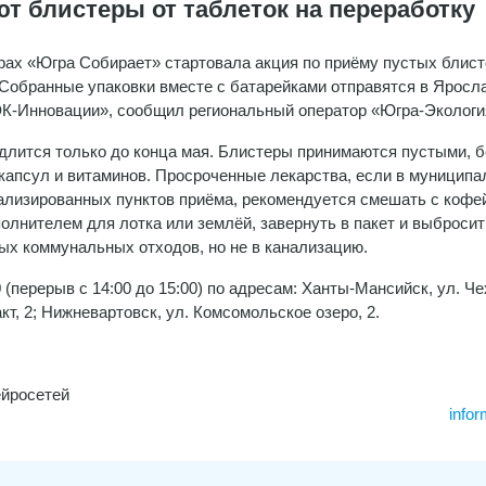
т блистеры от таблеток на переработку
рах «Югра Собирает» стартовала акция по приёму пустых блист
 Собранные упаковки вместе с батарейками отправятся в Яросл
К-Инновации», сообщил региональный оператор «Югра-Экологи
длится только до конца мая. Блистеры принимаются пустыми, б
 капсул и витаминов. Просроченные лекарства, если в муниципа
ализированных пунктов приёма, рекомендуется смешать с кофе
полнителем для лотка или землёй, завернуть в пакет и выбросит
ых коммунальных отходов, но не в канализацию.
(перерыв с 14:00 до 15:00) по адресам: Ханты-Мансийск, ул. Че
акт, 2; Нижневартовск, ул. Комсомольское озеро, 2.
ейросетей
infor