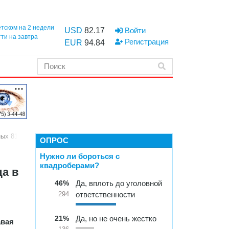
етском на 2 недели
USD
82.17
Войти
тти на завтра
Регистрация
EUR
94.84
ых 81-й годовщине Победы советского народа в Великой Отечественной
ОПРОС
Нужно ли бороться с
квадроберами?
да в
46%
Да, вплоть до уголовной
ответственности
294
21%
Да, но не очень жестко
авая