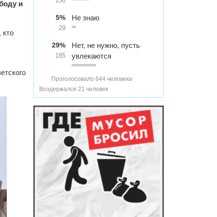
136
боду и
5%
Не знаю
29
 кто
29%
Нет, не нужно, пусть
увлекаются
185
ветского
Проголосовало 644 человека
Воздержался 21 человек