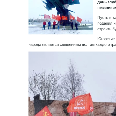
дань глу
независи
Пусть в к
подарил н
строить б
Югорские 
народа является священным долгом каждого гра