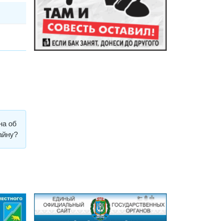
на об
айну?