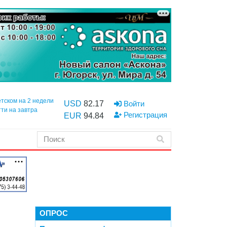
етском на 2 недели
USD
82.17
Войти
тти на завтра
Регистрация
EUR
94.84
ОПРОС