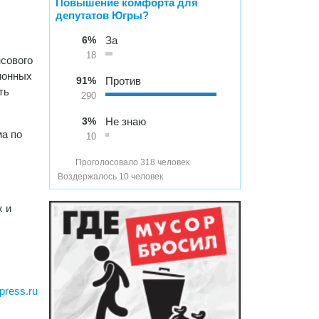
Повышение комфорта для
депутатов Югры?
6%
За
18
нсового
ионных
91%
Против
ть
290
3%
Не знаю
ма по
10
Проголосовало 318 человек
Воздержалось 10 человек
х и
press.ru