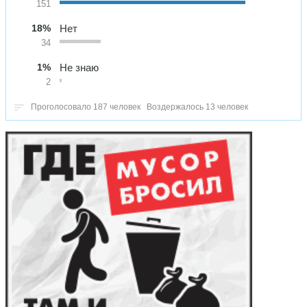
151
18%
Нет
34
1%
Не знаю
2
Проголосовало 187 человек
Воздержалось 13 человек