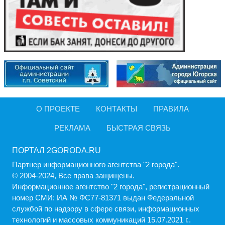
О ПРОЕКТЕ
КОНТАКТЫ
ПРАВИЛА
РЕКЛАМА
БЫСТРАЯ СВЯЗЬ
ПОРТАЛ 2GORODA.RU
Партнер информационного агентства "2 города".
© 2004-2024, Все права защищены.
Информационное агентство "2 города", регистрационный
номер СМИ: ИА № ФС77-81371 выдан Федеральной
службой по надзору в сфере связи, информационных
технологий и массовых коммуникаций 15.07.2021 г..