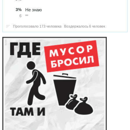
3%
Не знаю
6
Проголосовало 173 человека
Воздержалось 6 человек