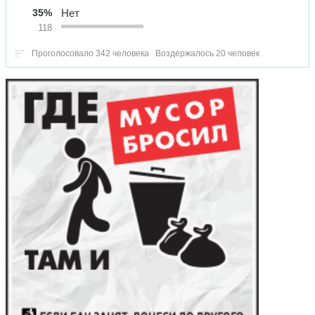
35%
Нет
118
Проголосовало 342 человека
Воздержалось 20 человек