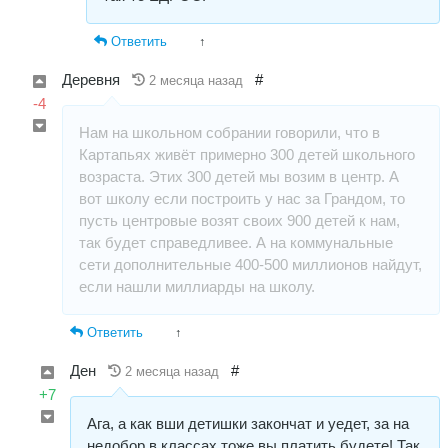
Ответить
↑
Деревня
#
2 месяца назад
-4
Нам на школьном собрании говорили, что в
Картапьях живёт примерно 300 детей школьного
возраста. Этих 300 детей мы возим в центр. А
вот школу если построить у нас за Грандом, то
пусть центровые возят своих 900 детей к нам,
так будет справедливее. А на коммунальные
сети дополнительные 400-500 миллионов найдут,
если нашли миллиарды на школу.
Ответить
↑
Ден
#
2 месяца назад
+7
Ага, а как вши детишки закончат и уедет, за на
недобор в классах тоже вы платить будете! Так