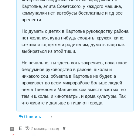
Картопье, элита Советского, у каждого машина,
коммуналки нет, автобусы бесплатные и т.д все
прелести.
Но думать о детях в Картопье руководству района
нет желания, куда нибудь сходить, кружок, кино,
секция и т.д детям и родителям, думать надо как
выбираться из этой тиши.
Но печально, ты здесь хоть закречись, пока такое
бездумное руководство в районе, школы и
никакого соц. объекта в Картопье не будет, а
проживает во всем микрорайоне больше людей
чем в Таежном и Малиновском вместе взятых, но
там и школы, и кинотеатры, и дома культуры. Так
что живите и дальше в тиши от города.
Ответить
↑
Е
#
2 месяца назад
-7