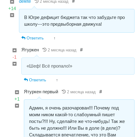
delete
#
2 месяца назад
+14
В Югре дефицит бюджета так что забудьте про
школу---это предвыборная движуха!
Ответить
↑
Ятуркен
#
2 месяца назад
-1
«Шеф! Всё пропало!»
Ответить
↑
Ятуркен первый
#
2 месяца назад
+1
Админ, я очень разочарован!!! Почему под
моим ником какой-то слабоумный пишет
посты?!!! Ну, сделайте же что-нибудь! Так же
быть не должно!!! Или Вы в доле (в деле)?
Складывается впечатление, что это Вам