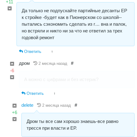
+11
Да только не подпускайте партийные десанты ЕР
к стройке -будет как в Пионерском со школой--
пытались сэкономить сделать из г… вна и палок,
но встряли и никто ни за что не ответил за трех
годовой ремонт
Ответить
↑
дром
#
2 месяца назад
-6
А можно с цифрами и без истерик?
Ответить
↑
delete
#
2 месяца назад
+6
Дром ты все сам хорошо знаешь-все равно
тресся при власти и ЕР.