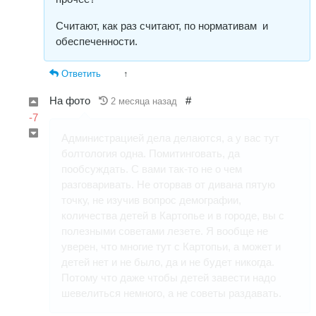
Считают, как раз считают, по нормативам и
обеспеченности.
Ответить
↑
На фото
#
2 месяца назад
-7
Администрацией дела делаются, а у вас тут
болтология одна. Помитинговать, да
пообсуждать. С вами так-то не о чем
разговаривать. Не оторвав от дивана пятую
точку, не изучив вопрос демографии,
количества детей в Картопье и в городе, вы с
полезными советами лезете. Я вообще не
уверен, что многие тут с Картопьи, а может и
детей нет и не было, да и не будет никогда.
Потому что даже чтобы детей завести надо
шевелиться немного, а не советы раздавать.