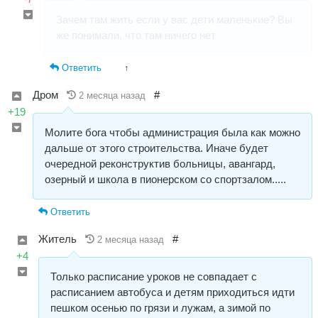
Зачем там жить если у вас дети маленькие? Вы
же понимали, что там ничего нет
Ответить
↑
Дром
#
2 месяца назад
+19
Молите бога чтобы администрация была как можно
дальше от этого строительства. Иначе будет
очередной реконструктив больницы, авангард,
озерный и школа в пионерском со спортзалом.....
Ответить
Житель
#
2 месяца назад
+4
Только расписание уроков не совпадает с
расписанием автобуса и детям приходиться идти
пешком осенью по грязи и лужам, а зимой по