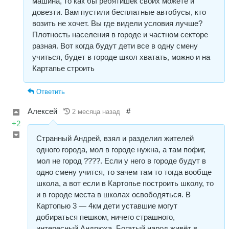
машина, то как бы ребятишек своих можете и
довезти. Вам пустили бесплатные автобусы, кто
возить не хочет. Вы где видели условия лучше?
Плотность населения в городе и частном секторе
разная. Вот когда будут дети все в одну смену
учиться, будет в городе школ хватать, можно и на
Картапье строить
Ответить
Алексей
#
2 месяца назад
+2
Странный Андрей, взял и разделил жителей
одного города, мол в городе нужна, а там пофиг,
мол не город ????. Если у него в городе будут в
одно смену учится, то зачем там то тогда вообще
школа, а вот если в Картопье построить школу, то
и в городе места в школах освободяться. В
Картопью 3 — 4км дети уставшие могут
добираться пешком, ничего страшного,
интересный Андрюха. Богатый народ живёт в