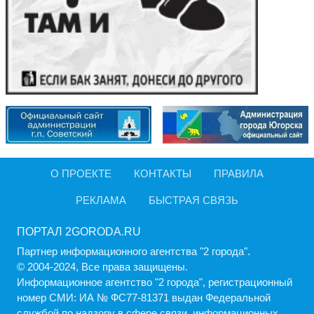
О ПРОЕКТЕ
КОНТАКТЫ
ПРАВИЛА
РЕКЛАМА
БЫСТРАЯ СВЯЗЬ
ПОРТАЛ 2GORODA.RU
Партнер информационного агентства "2 города".
© 2004-2024, Все права защищены.
Информационное агентство "2 города", регистрационный
номер СМИ: ИА № ФС77-81371 выдан Федеральной
службой по надзору в сфере связи, информационных