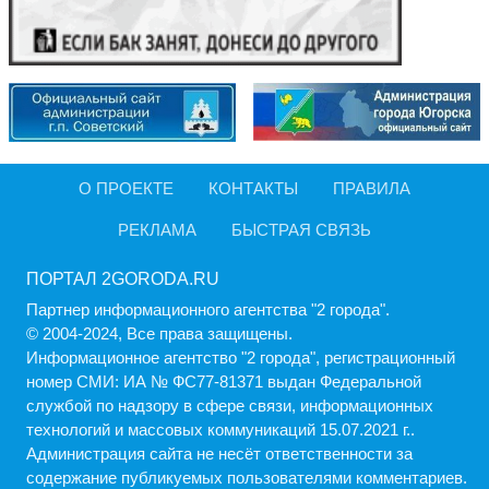
О ПРОЕКТЕ
КОНТАКТЫ
ПРАВИЛА
РЕКЛАМА
БЫСТРАЯ СВЯЗЬ
ПОРТАЛ 2GORODA.RU
Партнер информационного агентства "2 города".
© 2004-2024, Все права защищены.
Информационное агентство "2 города", регистрационный
номер СМИ: ИА № ФС77-81371 выдан Федеральной
службой по надзору в сфере связи, информационных
технологий и массовых коммуникаций 15.07.2021 г..
Администрация cайта не несёт ответственности за
содержание публикуемых пользователями комментариев.