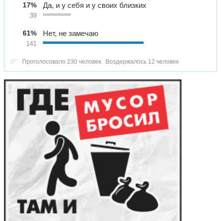
17%
Да, и у себя и у своих близких
39
61%
Нет, не замечаю
141
Проголосовало 230 человек
Воздержалось 12 человек