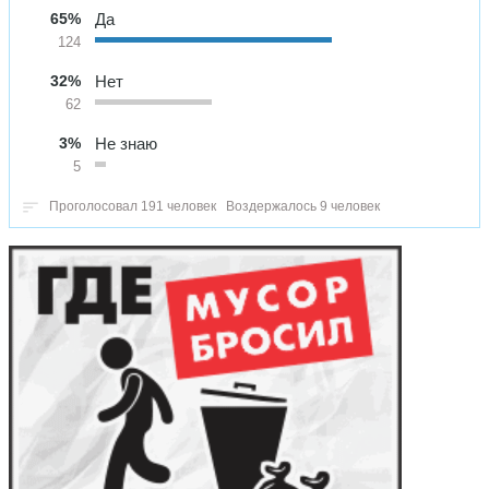
65%
Да
124
32%
Нет
62
3%
Не знаю
5
Проголосовал 191 человек
Воздержалось 9 человек