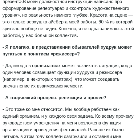
презент».
В моей должностной инструкции написано про
«формирование репертуара» и «контроль художественного
уровня», но реальность намного глубже. Красота на сцене —
это только верхушка айсберга моей работы, 90 % из которой
зритель вообще не видит. Конечно, я не одна занимаюсь этой
работой, у нас большой коллектив.
- Я полагаю, в представлении обывателей худрук может
путаться с понятием «режиссер»?
- Да, иногда в организациях может возникать ситуация, когда
один человек совмещает функции худрука и режиссера
(например, в некоторых театрах), что может создавать
впечатление их взаимозаменяемости.
- А творческий процесс: репетиции и прочее?
- Это тоже ко мне относится. Мы вообще работаем как
единый организм, и у каждого своя задача. Ко всему прочему
руководством учреждения на меня возложена функция
организации и проведения фестивалей. Раньше их было
четыре, в этом году коллеги разгрузили и оставили мне