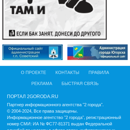
О ПРОЕКТЕ
КОНТАКТЫ
ПРАВИЛА
РЕКЛАМА
БЫСТРАЯ СВЯЗЬ
ПОРТАЛ 2GORODA.RU
Партнер информационного агентства "2 города".
© 2004-2024, Все права защищены.
Информационное агентство "2 города", регистрационный
номер СМИ: ИА № ФС77-81371 выдан Федеральной