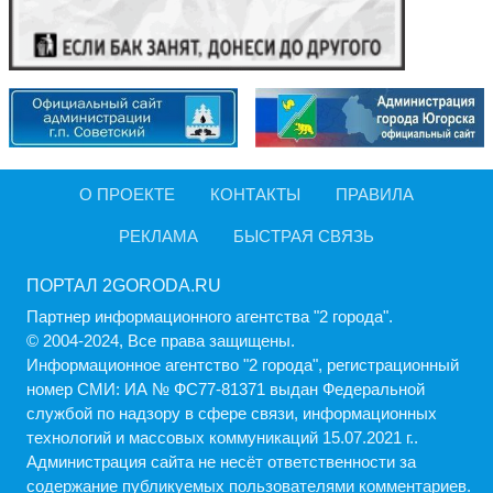
О ПРОЕКТЕ
КОНТАКТЫ
ПРАВИЛА
РЕКЛАМА
БЫСТРАЯ СВЯЗЬ
ПОРТАЛ 2GORODA.RU
Партнер информационного агентства "2 города".
© 2004-2024, Все права защищены.
Информационное агентство "2 города", регистрационный
номер СМИ: ИА № ФС77-81371 выдан Федеральной
службой по надзору в сфере связи, информационных
технологий и массовых коммуникаций 15.07.2021 г..
Администрация cайта не несёт ответственности за
содержание публикуемых пользователями комментариев.