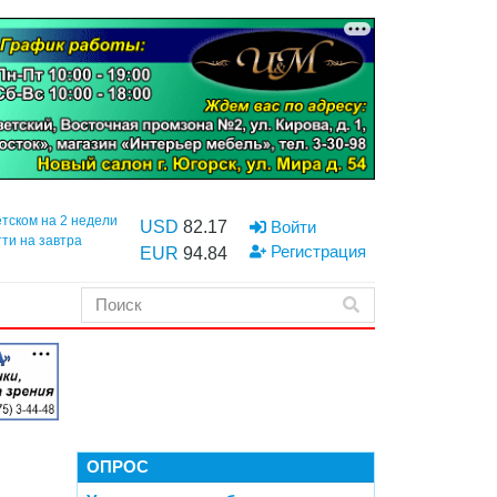
етском на 2 недели
USD
82.17
Войти
тти на завтра
Регистрация
EUR
94.84
ОПРОС