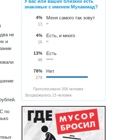
У вас или ваших близких есть
знакомые с именем Мухаммад?
4%
Меня самого так зовут
13
ы
два не
4%
Есть, и много
их и
16
рании
13%
Есть
48
ровали
78%
Нет
279
ушение
Проголосовало 356 человек
Воздержалось 15 человек
рублей.
С по
лько
упных