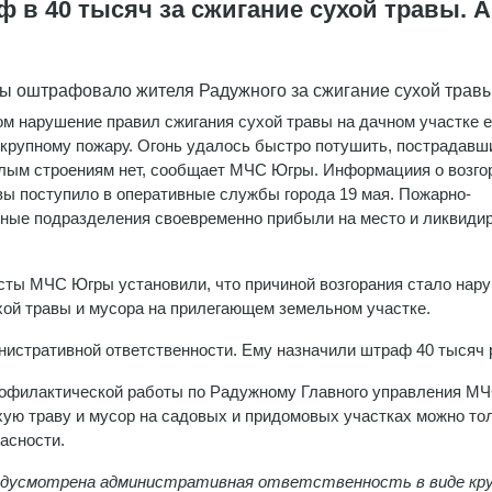
 в 40 тысяч за сжигание сухой травы. А
 оштрафовало жителя Радужного за сжигание сухой трав
м нарушение правил сжигания сухой травы на дачном участке е
 крупному пожару. Огонь удалось быстро потушить, пострадавш
лым строениям нет, сообщает МЧС Югры. Информациия о возго
вы поступило в оперативные службы города 19 мая. Пожарно-
ные подразделения своевременно прибыли на место и ликвиди
ты МЧС Югры установили, что причиной возгорания стало нар
хой травы и мусора на прилегающем земельном участке.
инистративной ответственности. Ему назначили штраф 40 тысяч 
рофилактической работы по Радужному Главного управления МЧ
хую траву и мусор на садовых и придомовых участках можно то
асности.
едусмотрена административная ответственность в виде кр