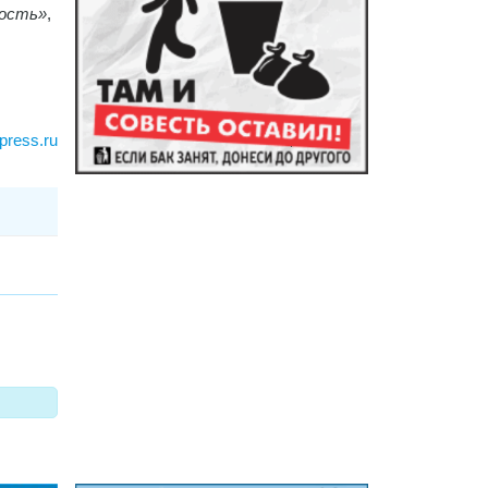
ность»
,
press.ru