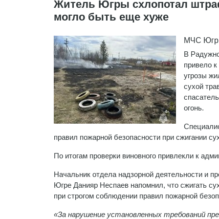
Житель Югры схлопотал штраф
могло быть еще хуже
МЧС Югры
В Радужно
привело к
угрозы жи
сухой тра
спасатель
огонь.
Специалис
правил пожарной безопасности при сжигании су
По итогам проверки виновного привлекли к адм
Начальник отдела надзорной деятельности и п
Югре Данияр Неспаев напомнил, что сжигать су
при строгом соблюдении правил пожарной безоп
«За нарушение установленных требований пр