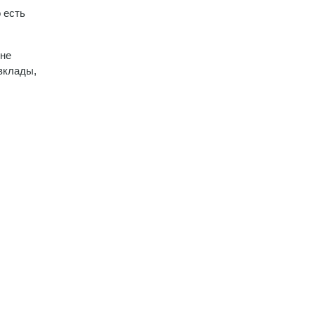
 есть
 не
 вклады,