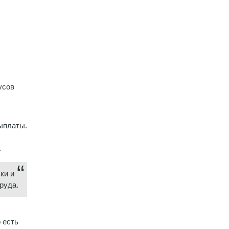
усов
выплаты.
.
ки и
руда.
 есть