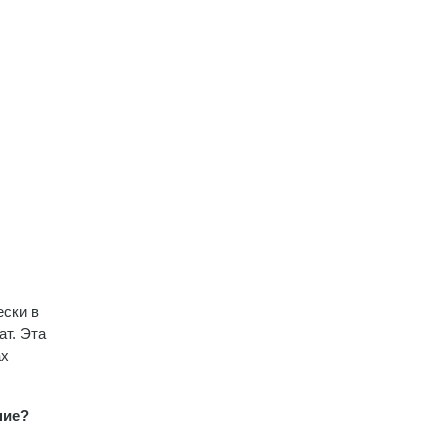
ески в
ат. Эта
ах
ние?