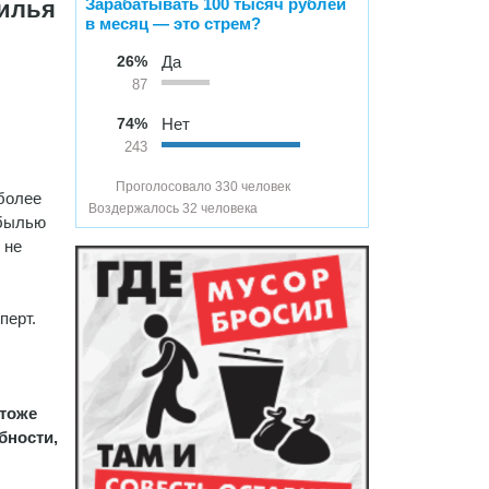
Зарабатывать 100 тысяч рублей
жилья
в месяц — это стрем?
26%
Да
87
74%
Нет
243
Проголосовало 330 человек
более
Воздержалось 32 человека
ибылью
 не
перт.
 тоже
бности,