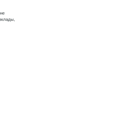
 не
 вклады,