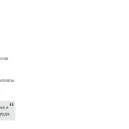
усов
выплаты.
.
ки и
руда.