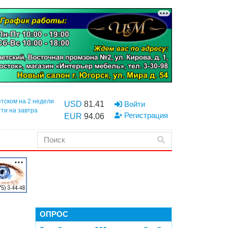
етском на 2 недели
USD
81.41
Войти
тти на завтра
Регистрация
EUR
94.06
ОПРОС