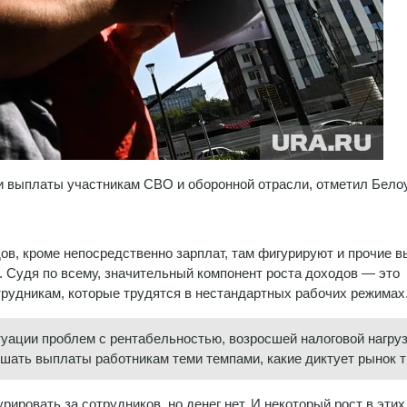
и выплаты участникам СВО и оборонной отрасли, отметил Бело
дов, кроме непосредственно зарплат, там фигурируют и прочие 
 Судя по всему, значительный компонент роста доходов — это
удникам, которые трудятся в нестандартных рабочих режимах
туации проблем с рентабельностью, возросшей налоговой нагруз
ышать выплаты работникам теми темпами, какие диктует рынок т
рировать за сотрудников, но денег нет. И некоторый рост в этих