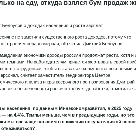
лько на еду, откуда взялся бум продаж 
 Белоусов о доходах населения и росте зарплат
ссияне не заметили существенного роста доходов, потому что
по отраслям неравномерная, объяснил Дмитрий Белоусов
амедления экономики доходы россиян продолжат расти, хотя и 
и темпами. Но работодателям придется жертвовать своей пр
выплат сотрудникам, чтобы оставаться конкурентоспособными и
персонал, считает заместитель гендиректора Центра
омического анализа и краткосрочного прогнозирования Дмитрий
уровня обеспеченности россиян требует доработки, отметил экс
т
 населения, по данным Минэкономразвития, в 2025 году
 — на 4,4%. Темпы меньше, чем в предыдущие годы, но это
ики мы все чаще слышим о снижении покупательской спосо
о отказываться?