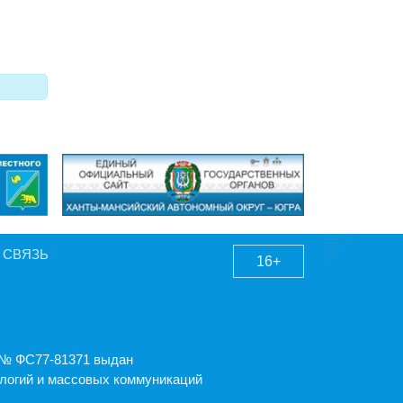
 СВЯЗЬ
16+
А № ФС77-81371 выдан
логий и массовых коммуникаций