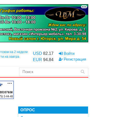
етском на 2 недели
USD
82.17
Войти
тти на завтра
Регистрация
EUR
94.84
ОПРОС