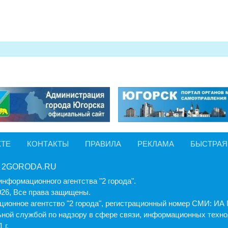
КТЕ
КОНТАКТЫ
ПРАВИЛА
РЕКЛАМА
БЫСТРАЯ
 2GORODA.RU
информационного агентства "2 города".
026, Все права защищены.
ионное агентство "2 города", регистрационный номер СМИ: И
ной службой по надзору в сфере связи, информационных техно
 г.