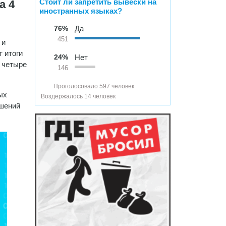
Стоит ли запретить вывески на
а 4
иностранных языках?
76%
Да
451
 и
 итоги
24%
Нет
е четыре
146
Проголосовало 597 человек
ых
Воздержалось 14 человек
ушений