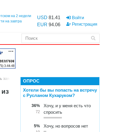
етском на 2 недели
USD
81.41
Войти
тти на завтра
Регистрация
EUR
94.06
ть заявителям
ОПРОС
Хотели бы вы попасть на встречу
 из
с Русланом Кухаруком?
36%
Хочу, и у меня есть что
спросить
72
5%
Хочу, но вопросов нет