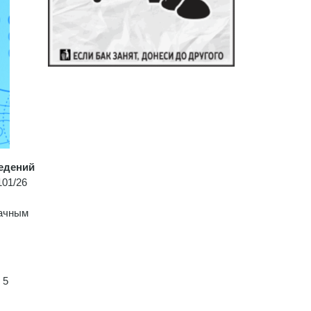
ведений
101/26
рачным
 5