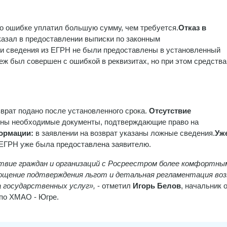
по ошибке уплатил большую сумму, чем требуется.
Отказ в
казал в предоставлении выписки по законным
и сведения из ЕГРН не были предоставлены в установленный
еж был совершен с ошибкой в реквизитах, но при этом средства
врат подано после установленного срока.
Отсутствие
ны необходимые документы, подтверждающие право на
формации:
в заявлении на возврат указаны ложные сведения.
Уж
 ЕГРН уже была предоставлена заявителю.
твие граждан и организаций с Росреестром более комфортны
рощение подтверждения льгот и детальная регламентация во
а государственных услуг»,
- отметил
Игорь Белов
, начальник 
 по ХМАО - Югре.