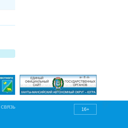
 СВЯЗЬ
16+