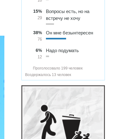
10
15%
Вопросы есть, но на
встречу не хочу
29
38%
Он мне безынтересен
76
6%
Надо подумать
12
Проголосовало 199 человек
Воздержалось 13 человек