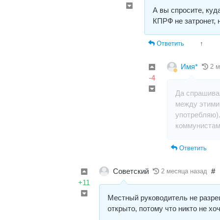
А вы спросите, куд
КПРФ не затронет, 
Ответить
↑
Имя*
2 
-4
Да спрашивал
между этими
употребляю).
коммунистам
Ответить
Советский
#
2 месяца назад
+11
Местный руководитель не разреш
открыто, потому что никто не хо