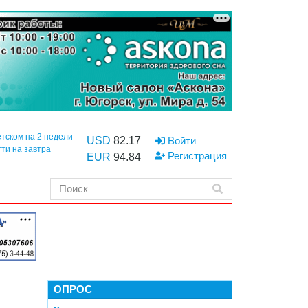
етском на 2 недели
USD
82.17
Войти
тти на завтра
Регистрация
EUR
94.84
ОПРОС