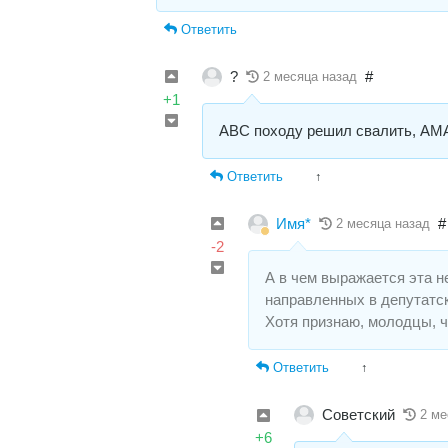
Ответить
?
#
2 месяца назад
+1
АВС походу решил свалить, АМ
Ответить
↑
Имя*
#
2 месяца назад
-2
А в чем выражается эта 
направленных в депутатск
Хотя признаю, молодцы, 
Ответить
↑
Советский
2 ме
+6