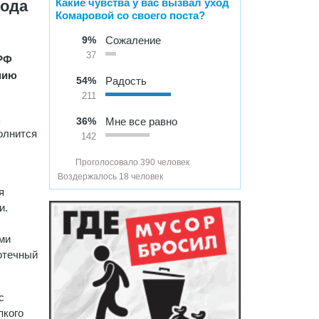
Какие чувства у вас вызвал уход
рода
Комаровой со своего поста?
9%
Сожаление
37
ПРФ
нию
54%
Радость
211
36%
Мне все равно
олнится
142
Проголосовало 390 человек
Воздержалось 18 человек
я
и.
ми
отечный
с
пкого