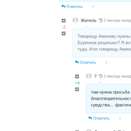
Ответить
↑
Житель
2 месяца наза
-2
Товарищу Аминову нужны 
Буренков разрешил? Я вот
туда. Или товарищу Амин
Ответить
↑
?
2 месяца наза
+4
там нужна просьба 
благотворительност
средства… фактиче
Ответить
↑