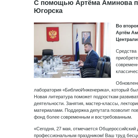
С помощью Артёма Аминова п
Югорска
Во второ
Артём Ам
Централи
Средства 
приобрете
современн
классичес
Обновлени
лаборатория «БиблиоИнженерика», который был 
Новая литература поможет подросткам развива
деятельности. Занятия, мастер-классы, лекто
материалами. Поддержка депутата позволит по
фонд более современным и востребованным.
«Сегодня, 27 мая, отмечается Общероссийский 
профессиональным праздником! Ваш труд бесце