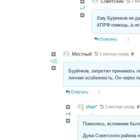
Советский
2 ме
+7
Ему Буренков не да
КПРФ помощь, а не 
Ответить
↑
Местный
#
2 месяца назад
+11
Бурёнков, запретил принимать 
личная особенность. Он через л
Ответить
↑
Имя*
#
2 месяца назад
+4
Помолясь, вспомним был
Дума Советского района н