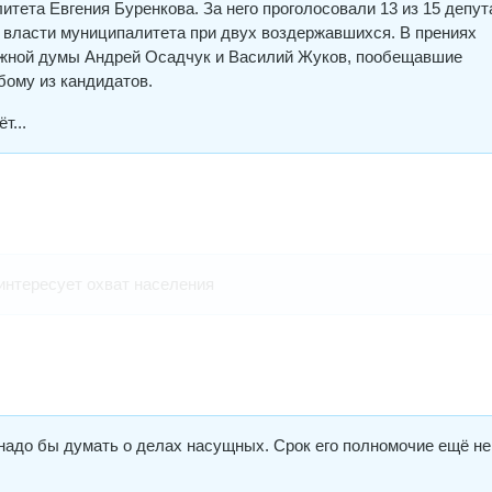
тета Евгения Буренкова. За него проголосовали 13 из 15 депут
 власти муниципалитета при двух воздержавшихся. В прениях
жной думы Андрей Осадчук и Василий Жуков, пообещавшие
ому из кандидатов.
т...
интересует охват населения
надо бы думать о делах насущных. Срок его полномочие ещё не