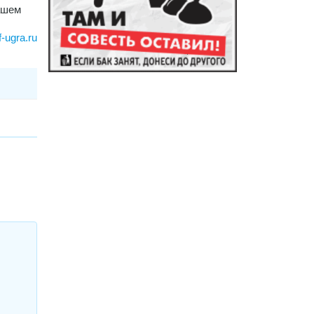
ашем
f-ugra.ru