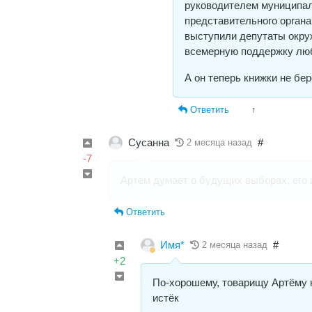
руководителем муниципали
представительного органа
выступили депутаты окру
всемерную поддержку люб
А он теперь книжки не берё
Ответить
↑
Сусанна
#
2 месяца назад
-7
Артем думает о будущих выборах, его 
Ответить
Имя*
#
2 месяца назад
+2
По-хорошему, товарищу Артёму 
истёк