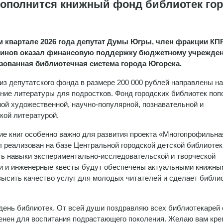
ополнится книжный фонд библиотек го
м квартале 2026 года депутат Думы Югры, член фракции К
инов оказал финансовую поддержку бюджетному учрежде
зованная библиотечная система города Югорска.
из депутатского фонда в размере 200 000 рублей направлены на
ние литературы для подростков. Фонд городских библиотек поп
ой художественной, научно-популярной, познавательной и
кой литературой.
е книг особенно важно для развития проекта «Многопрофильна
реализован на базе Центральной городской детской библиотек
ть навыки экспериментально-исследовательской и творческой
рии и инженерные квесты будут обеспечены актуальными книжны
высить качество услуг для молодых читателей и сделает библи
день библиотек. От всей души поздравляю всех библиотекарей 
нен для воспитания подрастающего поколения. Желаю вам кре