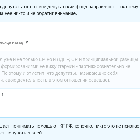
а депутаты от ер свой депутатский фонд направляют. Пока тему
на неё никто и не обратит внимание.
#
месяца назад
 уже и не только ЕР, но и ЛДПР, СР и принципиальной разницы
 формированиями не вижу (термин «партия» сознательно не
 По этому и отметил, что депутаты, называющие себя
и, свою деятельность в этом отношении освещает.
↑
ает принимать помощь от КПРФ, конечно, никто это не признае
чет получать люлей.