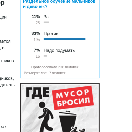
Раздельное обучение мальчиков
ор
и девочек?
11%
За
ции
25
83%
Против
195
ается
, в
7%
Надо подумать
16
отников
Проголосовало 236 человек
Воздержалось 7 человек
дников,
едатель
 по