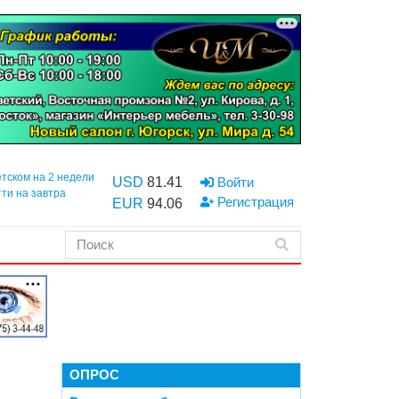
етском на 2 недели
USD
81.41
Войти
тти на завтра
Регистрация
EUR
94.06
ОПРОС