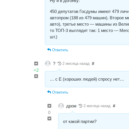
Ну и в догонку:
450 депутатов Госдумы имеют 479 лич
автопром (188 из 479 машин). Второе м
авто), третье место — машины из Велик
то ТОП-3 выглядит так: 1 место — Merce
шт.)
Ответить
?
#
2 месяца назад
+2
… с Е (хороших людей) спросу нет…
Ответить
дром
#
2 месяца назад
0
от какой партии?