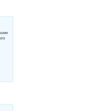
овыми
ого