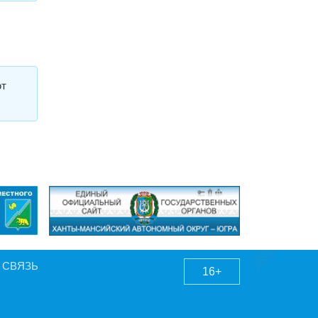
ют
 СВЯЗЬ
16+