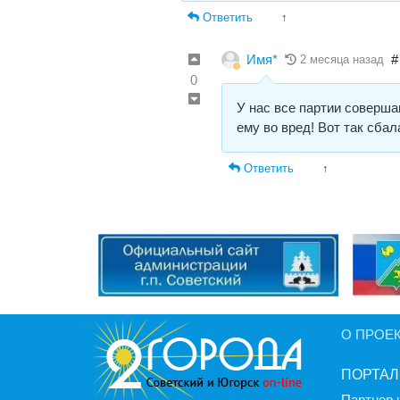
Ответить
↑
Имя*
#
2 месяца назад
0
У нас все партии соверша
ему во вред! Вот так сба
Ответить
↑
О ПРОЕ
ПОРТАЛ
Партнер 