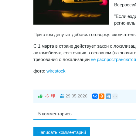
Всероссий
"Если езд
региональ
При этом депутат добавил оговорку: окончател
С 1 марта в стране действует закон о локализа
автомобилях, состоящих в основном (на значите
требования о локализации
не распространяются
фото:
wirestock
-6
29.05.2026
5 комментариев
Написать комментарий