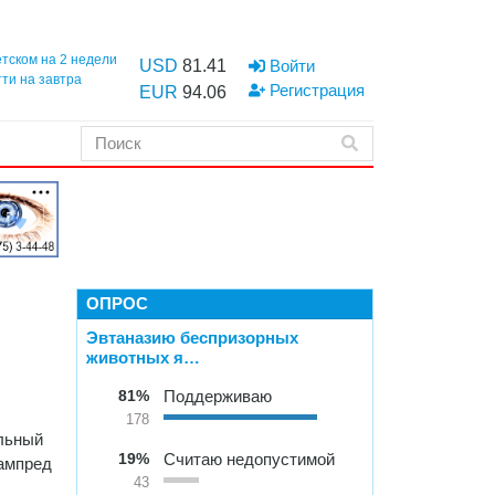
етском на 2 недели
USD
81.41
Войти
тти на завтра
Регистрация
EUR
94.06
ОПРОС
Эвтаназию беспризорных
животных я…
81%
Поддерживаю
178
льный
19%
Считаю недопустимой
зампред
43