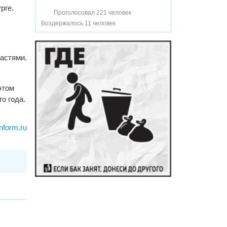
рге.
Проголосовал 221 человек
Воздержалось 11 человек
ластями.
этом
о года.
inform.ru