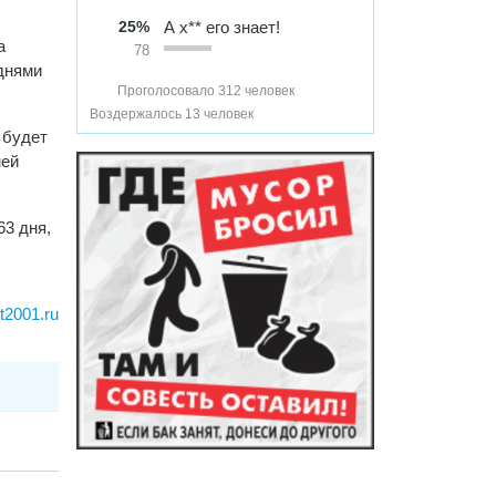
25%
А х** его знает!
а
78
днями
Проголосовало 312 человек
Воздержалось 13 человек
 будет
ней
63 дня,
rt2001.ru