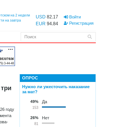
етском на 2 недели
USD
82.17
Войти
тти на завтра
Регистрация
EUR
94.84
ОПРОС
Нужно ли ужесточить наказание
 три
за мат?
49%
Да
153
26 году
мента
26%
Нет
ова-
81