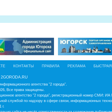
КТЕ
КОНТАКТЫ
ПРАВИЛА
РЕКЛАМА
БЫСТРАЯ
 2GORODA.RU
информационного агентства "2 города".
026, Все права защищены.
ионное агентство "2 города", регистрационный номер СМИ: И
ной службой по надзору в сфере связи, информационных техно
 г.
рация cайта не несёт ответственности за содержание публику