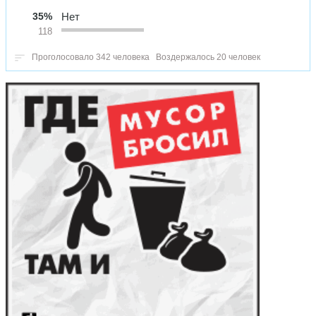
35%
Нет
118
Проголосовало 342 человека
Воздержалось 20 человек