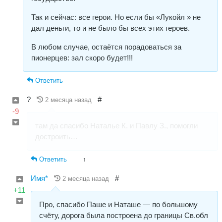
Так и сейчас: все герои. Но если бы «Лукойл » не
дал деньги, то и не было бы всех этих героев.
В любом случае, остаётся порадоваться за
пионерцев: зал скоро будет!!!
Ответить
?
#
2 месяца назад
-9
там да спасибо Наталье К. и Павлу З., помогли
достроить…
Ответить
↑
Имя*
#
2 месяца назад
+11
Про, спасибо Паше и Наташе — по большому
счёту, дорога была построена до границы Св.обл