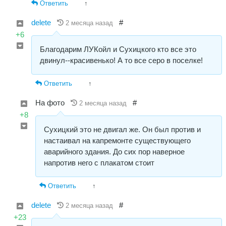
Ответить
↑
delete
#
2 месяца назад
+6
Благодарим ЛУКойл и Сухицкого кто все это
двинул--красивенько! А то все серо в поселке!
Ответить
↑
На фото
#
2 месяца назад
+8
Сухицкий это не двигал же. Он был против и
настаивал на капремонте существующего
аварийного здания. До сих пор наверное
напротив него с плакатом стоит
Ответить
↑
delete
#
2 месяца назад
+23