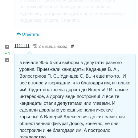
возможной только благодаря главе района
Буренкову, который не идёт в ногу со временем, в
поддержку спорта. Спасибо.
Ответить
1111111
#
2 месяца назад
+4
в начале 90-х были выборы в депутаты разного
уровня. Приезжали кандидаты Каданцев В. А.,
Волостригов П. С., Удинцев С. В., и ещё кто-то. И
все в голос утверждали, что благодаря им, и только
им!- будет построена дорога до Ивделя!!! И, самое
интересное, а дорогу ведь построили! И все те
кандидаты стали депутатами или главами. И
сделали довольно успешные политические
карьеры! А Валерий Алексеевич до сих заметная
общественная фигура! Дорогу, конечно, не они
построили и не благодаря им. А построило
государство.