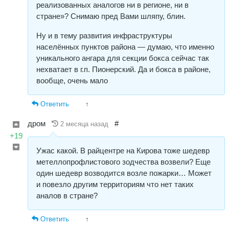
реализованных аналогов ни в регионе, ни в
стране»? Снимаю пред Вами шляпу, блин.
Ну и в тему развития инфраструктуры
населённых пунктов района — думаю, что именно
уникального ангара для секции бокса сейчас так
нехватает в г.п. Пионерский. Да и бокса в районе,
вообще, очень мало
Ответить
↑
дром
#
2 месяца назад
+19
Ужас какой. В райцентре на Кирова тоже шедевр
метеллопрофлистового зодчества возвели? Еще
один шедевр возводится возле пожарки… Может
и повезло другим территориям что нет таких
аналов в стране?
Ответить
↑