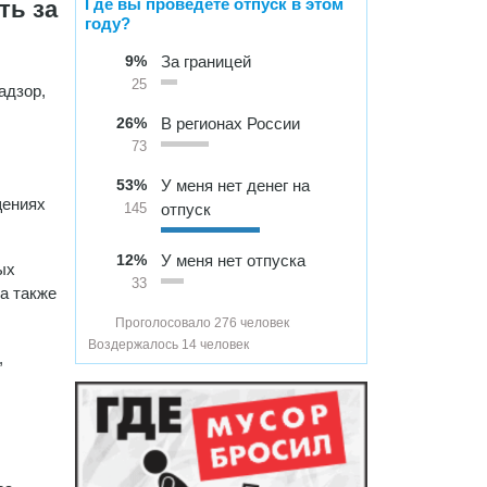
Где вы проведете отпуск в этом
ть за
году?
9%
За границей
25
адзор,
26%
В регионах России
73
53%
У меня нет денег на
щениях
отпуск
145
12%
У меня нет отпуска
ых
33
а также
Проголосовало 276 человек
Воздержалось 14 человек
,