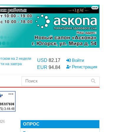
етском на 2 недели
USD
82.17
Войти
тти на завтра
Регистрация
EUR
94.84
026
ОПРОС