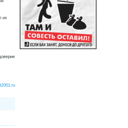
ра
л их
доверие
rt2001.ru