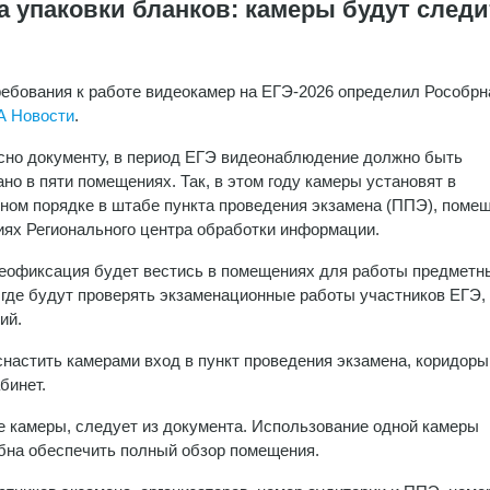
а упаковки бланков: камеры будут следи
ебования к работе видеокамер на ЕГЭ-2026 определил Рособрн
А Новости
.
асно документу, в период ЕГЭ видеонаблюдение должно быть
ано в пяти помещениях. Так, в этом году камеры установят в
ном порядке в штабе пункта проведения экзамена (ППЭ), поме
иях Регионального центра обработки информации.
еофиксация будет вестись в помещениях для работы предметн
 где будут проверять экзаменационные работы участников ЕГЭ, 
ий.
снастить камерами вход в пункт проведения экзамена, коридоры
бинет.
е камеры, следует из документа. Использование одной камеры
обна обеспечить полный обзор помещения.