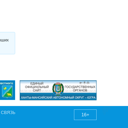
авших
 СВЯЗЬ
16+