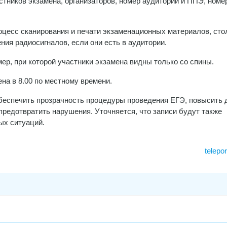
тников экзамена, организаторов, номер аудитории и ППЭ, номе
оцесс сканирования и печати экзаменационных материалов, сто
ния радиосигналов, если они есть в аудитории.
ер, при которой участники экзамена видны только со спины.
на в 8.00 по местному времени.
обеспечить прозрачность процедуры проведения ЕГЭ, повысить 
предотвратить нарушения. Уточняется, что записи будут также
ых ситуаций.
telepo