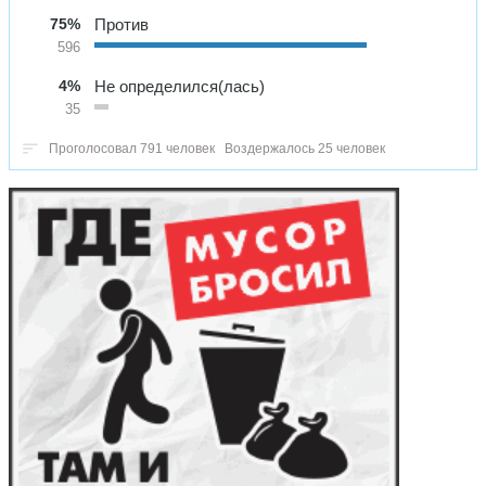
75%
Против
596
4%
Не определился(лась)
35
Проголосовал 791 человек
Воздержалось 25 человек