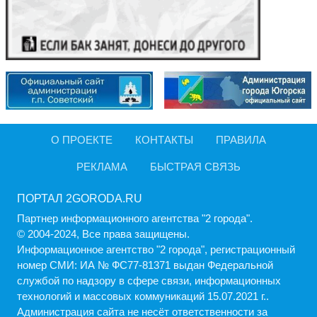
О ПРОЕКТЕ
КОНТАКТЫ
ПРАВИЛА
РЕКЛАМА
БЫСТРАЯ СВЯЗЬ
ПОРТАЛ 2GORODA.RU
Партнер информационного агентства "2 города".
© 2004-2024, Все права защищены.
Информационное агентство "2 города", регистрационный
номер СМИ: ИА № ФС77-81371 выдан Федеральной
службой по надзору в сфере связи, информационных
технологий и массовых коммуникаций 15.07.2021 г..
Администрация cайта не несёт ответственности за