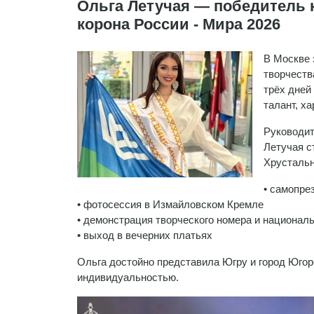
Ольга Летучая — победитель 
корона России - Мира 2026
В Москве 
творчеств
трёх дней
талант, х
Руководит
Летучая с
Хрустальн
• самопре
• фотосессия в Измайловском Кремле
• демонстрация творческого номера и национал
• выход в вечерних платьях
Ольга достойно представила Югру и город Югор
индивидуальностью.