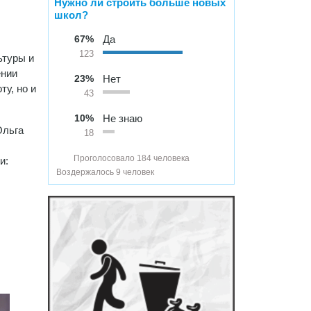
Нужно ли строить больше новых
школ?
67%
Да
123
ьтуры и
ении
23%
Нет
у, но и
43
10%
Не знаю
Ольга
18
Проголосовало 184 человека
и:
Воздержалось 9 человек