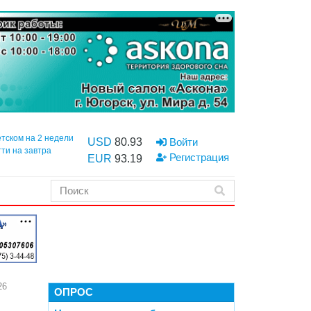
етском на 2 недели
USD
80.93
Войти
тти на завтра
Регистрация
EUR
93.19
26
ОПРОС