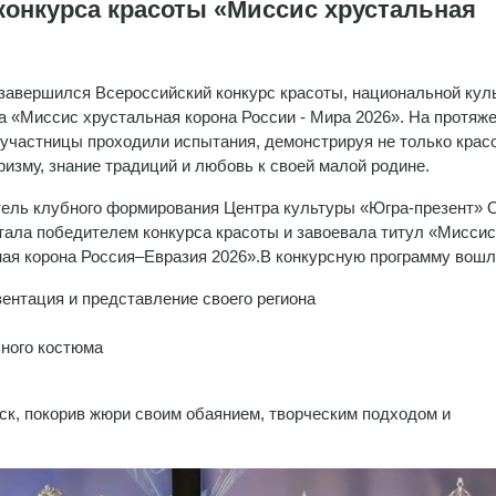
конкурса красоты «Миссис хрустальная
завершился Всероссийский конкурс красоты, национальной кул
а «Миссис хрустальная корона России - Мира 2026». На протяж
 участницы проходили испытания, демонстрируя не только красот
аризму, знание традиций и любовь к своей малой родине.
ель клубного формирования Центра культуры «Югра-презент» 
тала победителем конкурса красоты и завоевала титул «Миссис
ая корона Россия–Евразия 2026».В конкурсную программу вошл
зентация и представление своего региона
ьного костюма
ск, покорив жюри своим обаянием, творческим подходом и