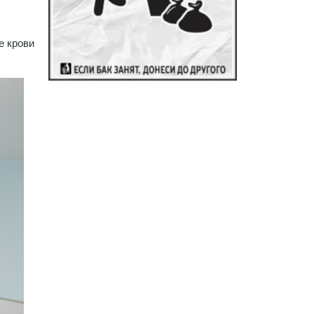
ь
е крови