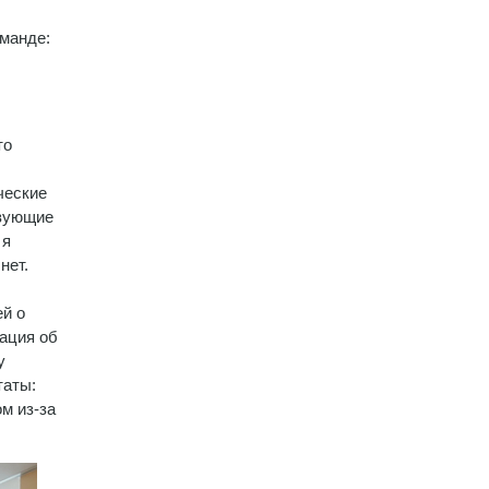
оманде:
то
ческие
твующие
 я
нет.
й о
мация об
у
таты:
м из-за