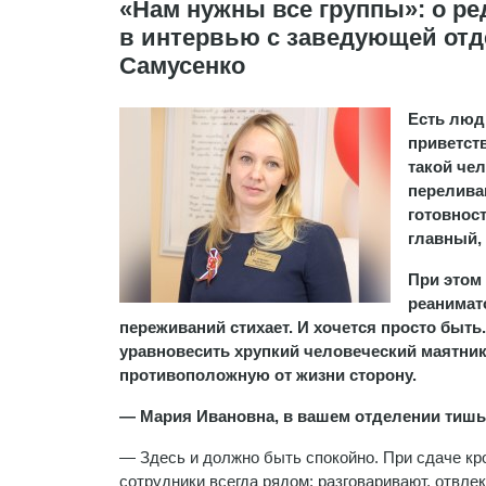
​«Нам нужны все группы»: о р
в интервью с заведующей от
Самусенко
Есть люди
приветст
такой че
перелива
готовнос
главный,
При этом 
реанимат
переживаний стихает. И хочется просто быть
уравновесить хрупкий человеческий маятник.
противоположную от жизни сторону.
— Мария Ивановна, в вашем отделении тишь д
— Здесь и должно быть спокойно. При сдаче кр
сотрудники всегда рядом: разговаривают, отвлек