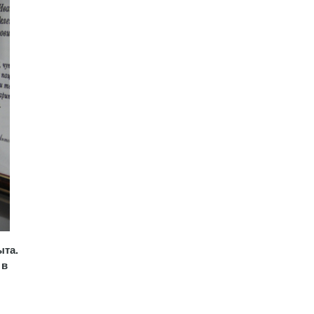
ыта.
 в