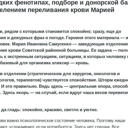
едких фенотипах, подборе и донорской б
делением переливания крови Марией
, рядом с которыми становится спокойно; сразу, еще до
вия и дежурных фраз о погоде. Героиня этого материала — 
ловек. Мария Ивановна Самусенко — заведующая отделени
ния крови Советской районной больницы. Ее задача — пол
ть к экстренным ситуациям, ситуациям, в которых человеку
 базовый для организма эликсир — кровь.
в отделении (стратегическом для хирургов, онкологов и
ологов,
терапевтов
) чувствуется спокойствие. Шторм ежед
. И это правильно. Ведь здесь — центральная опора, спосо
 Здесь якорь — на случай, если вдруг чаша весов перевеси
а гладь: спокойно, красиво, светло и уютно.
ови важно психологическое состояние человека. Поэтому наши
ают, успокаивают, если потребуется. Здесь нет спешки. Все