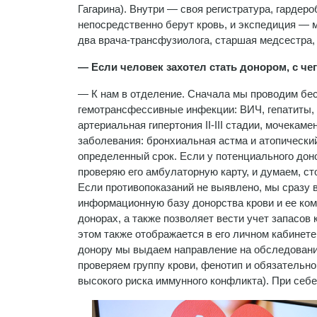
Гагарина). Внутри — своя регистратура, гардер
непосредственно берут кровь, и экспедиция — м
два врача-трансфузиолога, старшая медсестра,
— Если человек захотел стать донором, с че
— К нам в отделение. Сначала мы проводим бес
гемотрансфессивные инфекции: ВИЧ, гепатиты, 
артериальная гипертония II-III стадии, мочекам
заболевания: бронхиальная астма и атопически
определенный срок. Если у потенциального доно
проверяю его амбулаторную карту, и думаем, сто
Если противопоказаний не выявлено, мы сразу 
информационную базу донорства крови и ее ко
донорах, а также позволяет вести учет запасов 
этом также отображается в его личном кабинет
донору мы выдаем направление на обследование
проверяем группу крови, фенотип и обязательно
высокого риска иммунного конфликта). При себ