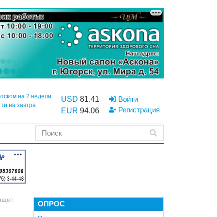
етском на 2 недели
USD
81.41
Войти
тти на завтра
Регистрация
EUR
94.06
дующей отделением переливания крови Марией Самусенко
ОПРОС