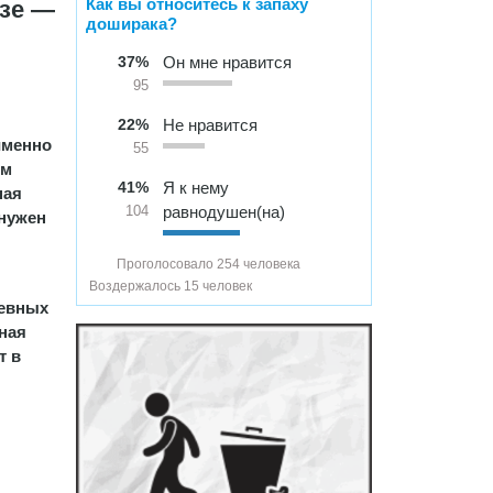
Как вы относитесь к запаху
азе —
доширака?
37%
Он мне нравится
95
22%
Не нравится
именно
55
ем
41%
Я к нему
ная
равнодушен(на)
104
 нужен
Проголосовало 254 человека
Воздержалось 15 человек
невных
бная
т в