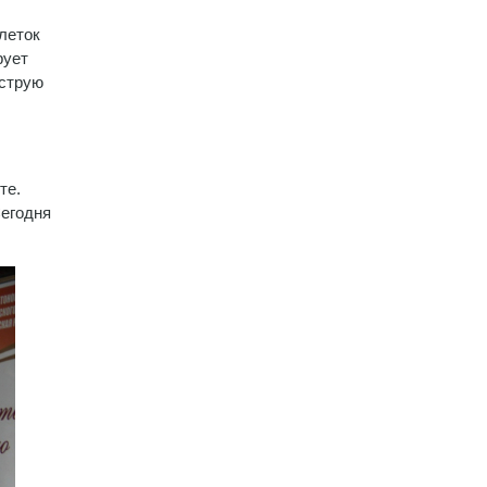
леток
рует
острую
те.
Сегодня