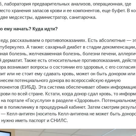
об, лаборатория предварительных анализов, операционная, где
есто хранения запасов крови и ее компонентов, еще буфет. В к
 две медсестры, администратор, санитарочка.
го ему начать? Куда идти?
еду, рассказываем о противопоказаниях. Есть абсолютные — э
туберкулез. А также: сахарный диабет в стадии декомпенсации,
енная болезнь, желчекаменная болезнь, болезни печени, аллерги
й дерматит. Также есть относительные противопоказания, дейс
ра возникают вопросы о состоянии его здоровья, с его согласия
ит или не стоит ему сдавать кровь, может он быть донором или 
внесем потенциального донора во всероссийскую единую
мпонентов (ЕИБД). Эта система обеспечивает обмен информацие
крови по всей стране. Кстати, когда донор сдал кровь, то инфор
е на портале «Госуслуги» в разделе «Здоровье». Потенциальном
 в поликлинику в процедурный кабинет. Затем смотрим резуль
 — Келл-антиген (носитель Келл-антигена не может быть доноро
е нужно иметь паспорт и СНИЛС.