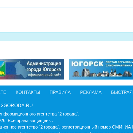
КТЕ
КОНТАКТЫ
ПРАВИЛА
РЕКЛАМА
БЫСТРАЯ
 2GORODA.RU
информационного агентства "2 города".
026, Все права защищены.
ионное агентство "2 города", регистрационный номер СМИ: И