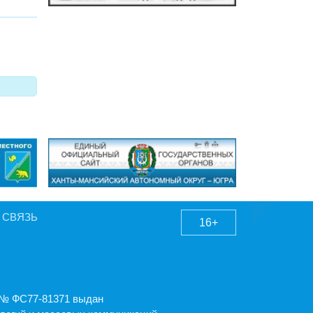
 СВЯЗЬ
16+
А № ФС77-81371 выдан