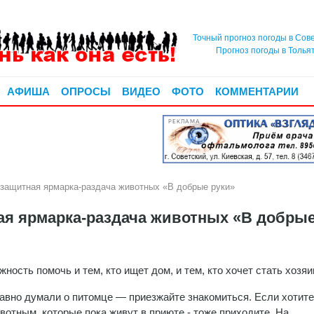
Точный прогноз погоды в Сов
Прогноз погоды в Толья
АФИША
ОПРОСЫ
ВИДЕО
ФОТО
КОММЕНТАРИИ
РЕКЛАМА
озащитная ярмарка-раздача животных «В добрые руки»
ая ярмарка-раздача животных «В добры
жность помочь и тем, кто ищет дом, и тем, кто хочет стать хозяи
авно думали о питомце — приезжайте знакомиться. Если хотите
вотным, которые пока живут в приюте - тоже приходите. На