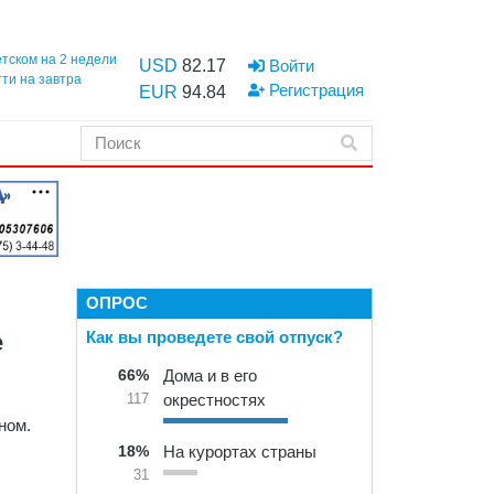
етском на 2 недели
USD
82.17
Войти
тти на завтра
Регистрация
EUR
94.84
ОПРОС
Как вы проведете свой отпуск?
е
66%
Дома и в его
окрестностях
117
ном.
18%
На курортах страны
31