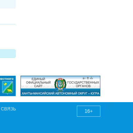
 СВЯЗЬ
16+