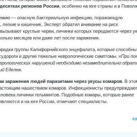
 десятках регионов России
, особенно на юге страны и в Повол
яремию — опасную бактериальную инфекцию, поражающую
 легкие и кишечник. Эксперт обратил внимание на риск
вызывают круглые черви, личинки которых передаются через у
колько месяцев или даже лет после заражения.
хорадки группы Калифорнийского энцефалита, которые способны
судороги и другие тяжелые неврологические симптомы.
«При по
неврологических нарушений необходимо незамедлительно обра
й Еделев.
и заражения людей паразитами через укусы комаров
. В это
 настоящим нашествием комаров. Инфекционисты предупреждают
человека личинки гельминтов. Подобные комары, которые ранее
являются и на юге России, отмечают специалисты.
e