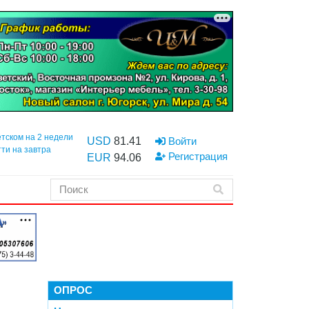
етском на 2 недели
USD
81.41
Войти
тти на завтра
Регистрация
EUR
94.06
ОПРОС