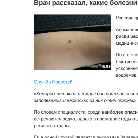
Врач рассказал, какие болезн
Россиян п
Аномально
риски ра
медицинск
По его сл
быстрым т
ускоренно
водоемов,
Служба Новостей
.
«Комары считаются в мире достаточно опасн
заболеваний, и несколько из них очень опасны
По словам специалиста, среди
наиболее опасн
встречаются редко, однако в последние годы о
регионов страны.
Еще одной угрозой является лихорадка Западно