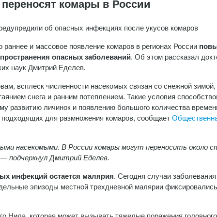
и переносят комары в России
редупредили об опасных инфекциях после укусов комаров
 раннее и массовое появление комаров в регионах России
пов
спространения опасных заболеваний
. Об этом рассказал докт
их наук Дмитрий Еделев.
овам, всплеск численности насекомых связан со снежной зимой,
аянием снега и ранним потеплением. Такие условия способств
му развитию личинок и появлению большого количества време
 подходящих для размножения комаров, сообщает
Общественн
ыми насекомыми. В России комары могут переносить около с
», — подчеркнул Дмитрий Еделев.
ых инфекций остается малярия
. Сегодня случаи заболевания
тдельные эпизоды местной трехдневной малярии фиксировались
го Нила, которая может вызывать тяжелые поражения головного