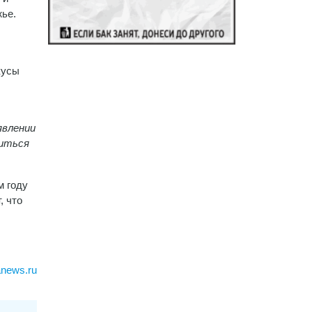
жье.
кусы
явлении
титься
м году
, что
anews.ru