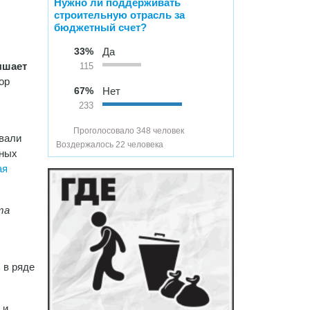
Нужно ли поддерживать
строительную отрасль за
бюджетный счет?
33%
Да
ышает
115
ор
67%
Нет
233
Проголосовало 348 человек
овали
Воздержалось 22 человека
нных
ая
та
 в ряде
 и