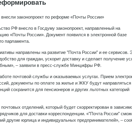
реформировать
 внесли законопроект по реформе «Почты России»
ство РФ внесло в Госдуму законопроект, направленный на
цию «Почты России». Документ появился в электронной базе
го парламента.
иативы направлены на развитие ”Почта России” и ее сервисов. 
добство для граждан, ускорит доставку и сделает получение ус
бным», – заявили в пресс-службе Минцифры РФ.
работе почтовой службы и оказываемых услугах. Прием электр
ссий, документы по оплате за жилье и ЖКУ будут направляться
нций сохранится для пенсионеров и других льготных категорий
почтовых отделений, который будет скорректирован в зависимо
дрядчиков для доставки корреспонденции. «”Почта России” смож
ний другие юрлица и индивидуальных предпринимателей», – со