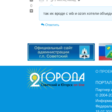
0
так их вроде с wb и ozon хотели объе
Ответить
О ПРОЕ
ПОРТАЛ
Партнер 
© 2004-2
Информац
Федераль
15.07.2021