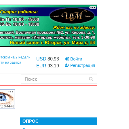
етском на 2 недели
USD
80.93
Войти
тти на завтра
Регистрация
EUR
93.19
ОПРОС