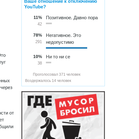
Ваше отношение к отключению
YouTube?
11%
Позитивное. Давно пора
42
78%
Негативное. Это
недопустимо
291
Это
10%
Ни то ни се
луг
38
Проголосовал 371 человек
онных
Воздержалось 14 человек
 через
сти от
ет
общили