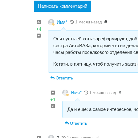
Написать комментарий
Имя*
#
1 месяц назад
+4
Они пусть её хоть зареформируют, добр
сестра АвтоВАЗа, который что не делае
часы работы поселкового отделения с
Кстати, в пятницу, чтоб получить заказ
Ответить
Имя*
#
1 месяц назад
+1
Да и ещё: а самое интересное, ч
Ответить
↑
?
#
1 месяц назад