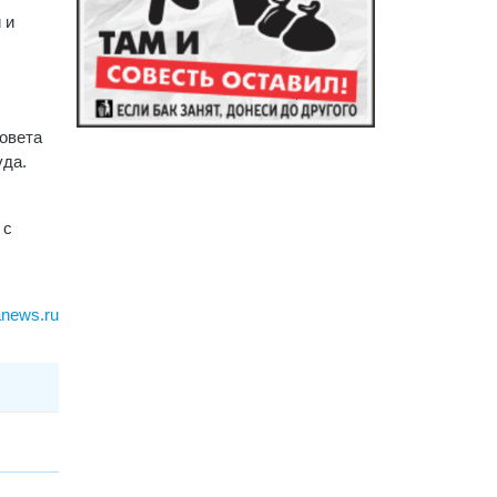
 и
Совета
уда.
 с
anews.ru