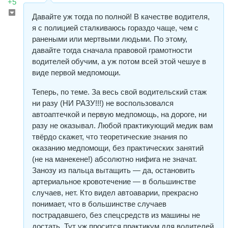
+5
Давайте уж тогда по полной! В качестве водителя,
я с полицией сталкиваюсь гораздо чаще, чем с
ранеными или мертвыми людьми. По этому,
давайте тогда сначала правовой грамотности
водителей обучим, а уж потом всей этой чешуе в
виде первой медпомощи.
Теперь, по теме. За весь свой водительский стаж
ни разу (НИ РАЗУ!!!) не воспользовался
автоаптечкой и первую медпомощь, на дороге, ни
разу не оказывал. Любой практикующий медик вам
твёрдо скажет, что теоретические знания по
оказанию медпомощи, без практических занятий
(не на манекене!) абсолютно нифига не значат.
Занозу из пальца вытащить — да, остановить
артериальное кровотечение — в большинстве
случаев, нет. Кто видел автоаварии, прекрасно
понимает, что в большинстве случаев
пострадавшего, без спецсредств из машины не
достать. Тут уж просится практикум для водителей