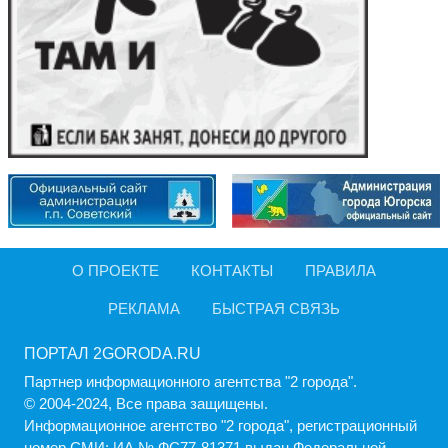
О ПРОЕКТЕ
КОНТАКТЫ
ПРАВИЛА
РЕКЛАМА
БЫСТРАЯ СВЯЗЬ
ПОРТАЛ 2GORODA.RU
Партнер информационного агентства "2 города".
© 2004-2024, Все права защищены.
Информационное агентство "2 города", регистрационный
номер СМИ: ИА № ФС77-81371 выдан Федеральной