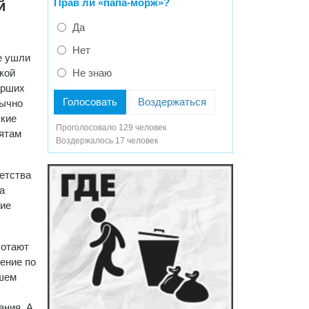
Прав ли «папа-морж»?
й
Да
Нет
е ушли
кой
Не знаю
арших
Голосовать
Воздержаться
бычно
ские
Проголосовало 129 человек
ятам
Воздержалось 17 человек
етства
а
ние
ботают
ение по
ашем
ания. А