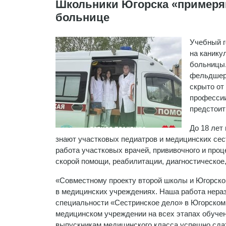
Школьники Югорска «примеря
больнице
Учебный г
на канику
больницы.
фельдшеро
скрыто от
профессии
предстоит
До 18 лет
знают участковых педиатров и медицинских сест
работа участковых врачей, прививочного и про
скорой помощи, реабилитации, диагностическое
«Совместному проекту второй школы и Югорской
в медицинских учреждениях. Наша работа нера
специальности «Сестринское дело» в Югорском
медицинском учреждении на всех этапах обучен
выпускникам медицинского класса успешно сда