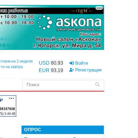
етском на 2 недели
USD
80.93
Войти
тти на завтра
Регистрация
EUR
93.19
ОПРОС