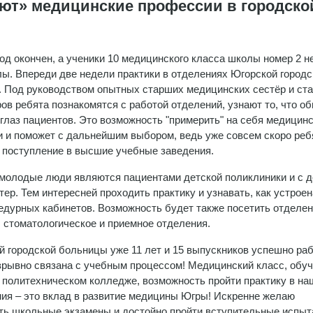
ют» медицинские профессии в городско
од окончен, а ученики 10 медицинского класса школы номер 2 н
лы. Впереди две недели практики в отделениях Югорской городс
 Под руководством опытных старших медицинских сестёр и ст
в ребята познакомятся с работой отделений, узнают то, что о
 глаз пациентов. Это возможность "примерить" на себя медицин
 и поможет с дальнейшим выбором, ведь уже совсем скоро реб
 поступление в высшие учебные заведения.
 молодые люди являются пациентами детской поликлиники и с д
ер. Тем интересней проходить практику и узнавать, как устроен
цедурных кабинетов. Возможность будет также посетить отделе
, стоматологическое и приемное отделения.
 городской больницы уже 11 лет и 15 выпускников успешно ра
зрывно связана с учебным процессом! Медицинский класс, обуч
 политехническом колледже, возможность пройти практику в н
ия – это вклад в развитие медицины Югры! Искренне желаю
ть школьные экзамены и достойно пройти вступительные испыт