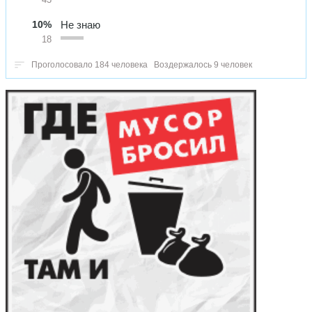
10%
Не знаю
18
Проголосовало 184 человека
Воздержалось 9 человек