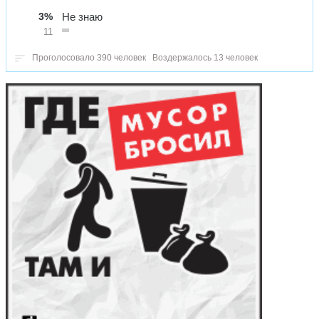
3%
Не знаю
11
Проголосовало 390 человек
Воздержалось 13 человек