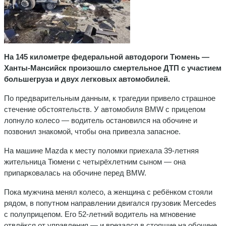
На 145 километре федеральной автодороги Тюмень —
Ханты‑Мансийск произошло смертельное ДТП с участием
большегруза и двух легковых автомобилей.
По предварительным данным, к трагедии привело страшное
стечение обстоятельств. У автомобиля BMW с прицепом
лопнуло колесо — водитель остановился на обочине и
позвонил знакомой, чтобы она привезла запасное.
На машине Mazda к месту поломки приехала 39‑летняя
жительница Тюмени с четырёхлетним сыном — она
припарковалась на обочине перед BMW.
Пока мужчина менял колесо, а женщина с ребёнком стояли
рядом, в попутном направлении двигался грузовик Mercedes
с полуприцепом. Его 52‑летний водитель на мгновение
отвлёкся от управления — и врезался в стоящие на обочине