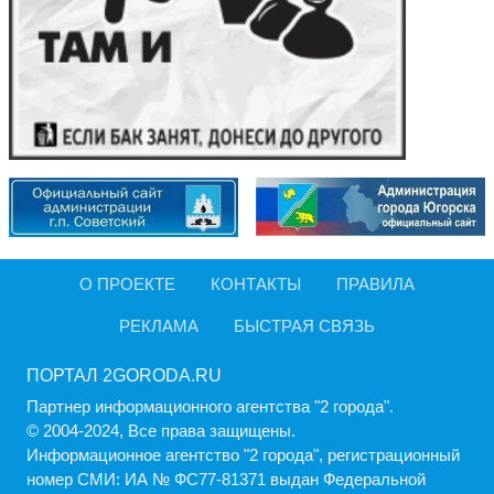
О ПРОЕКТЕ
КОНТАКТЫ
ПРАВИЛА
РЕКЛАМА
БЫСТРАЯ СВЯЗЬ
ПОРТАЛ 2GORODA.RU
Партнер информационного агентства "2 города".
© 2004-2024, Все права защищены.
Информационное агентство "2 города", регистрационный
номер СМИ: ИА № ФС77-81371 выдан Федеральной