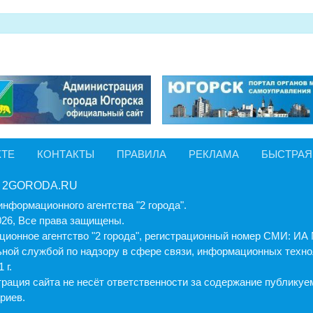
КТЕ
КОНТАКТЫ
ПРАВИЛА
РЕКЛАМА
БЫСТРАЯ
 2GORODA.RU
информационного агентства "2 города".
026, Все права защищены.
ионное агентство "2 города", регистрационный номер СМИ: И
ной службой по надзору в сфере связи, информационных техно
 г.
рация cайта не несёт ответственности за содержание публику
риев.