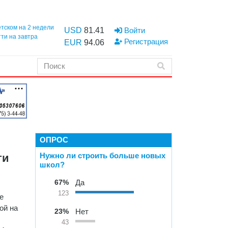
етском на 2 недели
USD
81.41
Войти
тти на завтра
Регистрация
EUR
94.06
ОПРОС
Нужно ли строить больше новых
ти
школ?
67%
Да
123
е
ой на
23%
Нет
43