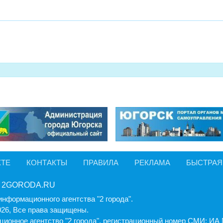
КТЕ
КОНТАКТЫ
ПРАВИЛА
РЕКЛАМА
БЫСТРАЯ
 2GORODA.RU
информационного агентства "2 города".
026, Все права защищены.
ионное агентство "2 города", регистрационный номер СМИ: И