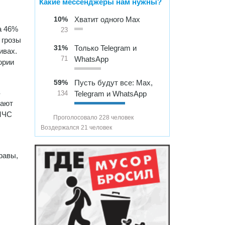
Какие мессенджеры нам нужны?
10%
Хватит одного Max
а 46%
23
 грозы
31%
Только Telegram и
ивах.
WhatsApp
71
ории
59%
Пусть будут все: Max,
в
Telegram и WhatsApp
134
вают
 МЧС
Проголосовало 228 человек
Воздержался 21 человек
равы,