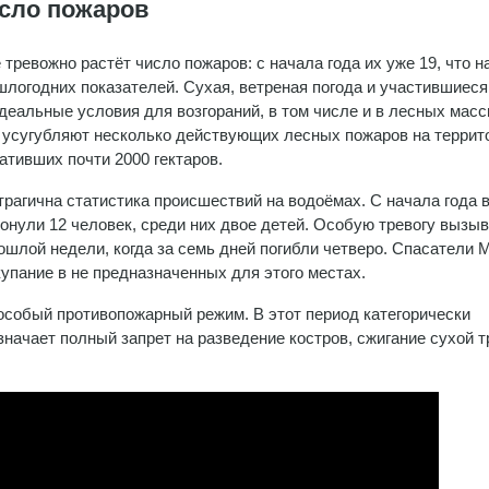
исло пожаров
 тревожно растёт число пожаров: с начала года их уже 19, что н
логодних показателей. Сухая, ветреная погода и участившиеся
деальные условия для возгораний, в том числе и в лесных масс
усугубляют несколько действующих лесных пожаров на террит
ативших почти 2000 гектаров.
трагична статистика происшествий на водоёмах. С начала года 
тонули 12 человек, среди них двое детей. Особую тревогу вызы
ошлой недели, когда за семь дней погибли четверо. Спасатели
купание в не предназначенных для этого местах.
 особый противопожарный режим. В этот период категорически
значает полный запрет на разведение костров, сжигание сухой т