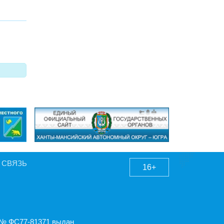
 СВЯЗЬ
16+
А № ФС77-81371 выдан