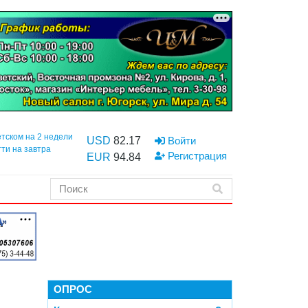
етском на 2 недели
USD
82.17
Войти
тти на завтра
Регистрация
EUR
94.84
ОПРОС