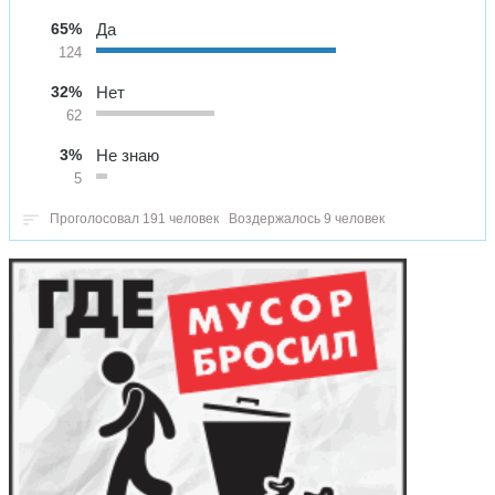
65%
Да
124
32%
Нет
62
3%
Не знаю
5
Проголосовал 191 человек
Воздержалось 9 человек