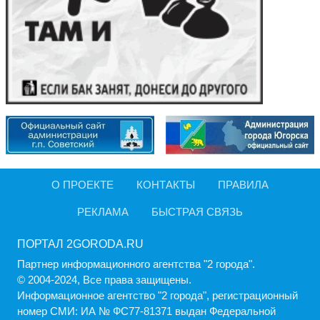
О ПРОЕКТЕ
КОНТАКТЫ
ПРАВИЛА
РЕКЛАМА
БЫСТРАЯ СВЯЗЬ
ПОРТАЛ 2GORODA.RU
Партнер информационного агентства "2 города".
© 2004-2024, Все права защищены.
Информационное агентство "2 города", регистрационный
номер СМИ: ИА № ФС77-81371 выдан Федеральной