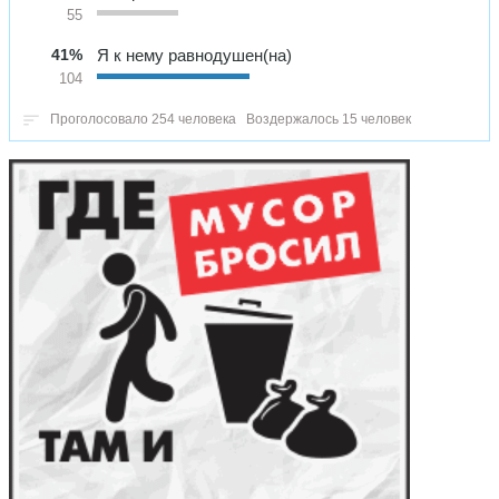
55
41%
Я к нему равнодушен(на)
104
Проголосовало 254 человека
Воздержалось 15 человек