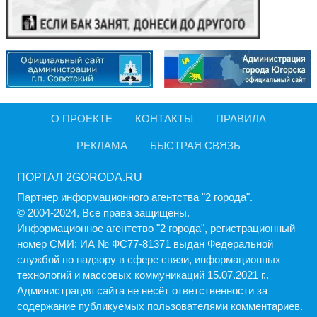
О ПРОЕКТЕ
КОНТАКТЫ
ПРАВИЛА
РЕКЛАМА
БЫСТРАЯ СВЯЗЬ
ПОРТАЛ 2GORODA.RU
Партнер информационного агентства "2 города".
© 2004-2024, Все права защищены.
Информационное агентство "2 города", регистрационный
номер СМИ: ИА № ФС77-81371 выдан Федеральной
службой по надзору в сфере связи, информационных
технологий и массовых коммуникаций 15.07.2021 г..
Администрация cайта не несёт ответственности за
содержание публикуемых пользователями комментариев.