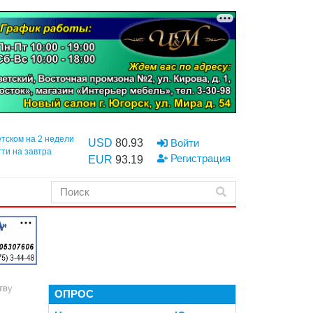
етском на 2 недели
USD
80.93
Войти
тти на завтра
Регистрация
EUR
93.19
тву
ОПРОС