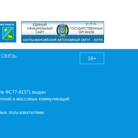
 СВЯЗЬ
16+
А № ФС77-81371 выдан
логий и массовых коммуникаций
емых пользователями