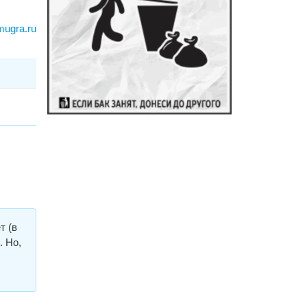
mugra.ru
т (в
. Но,