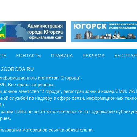
КТЕ
КОНТАКТЫ
ПРАВИЛА
РЕКЛАМА
БЫСТРАЯ
 2GORODA.RU
информационного агентства "2 города".
026, Все права защищены.
ионное агентство "2 города", регистрационный номер СМИ: И
ной службой по надзору в сфере связи, информационных техно
 г.
рация cайта не несёт ответственности за содержание публику
риев.
льзовании материалов ссылка обязательна.