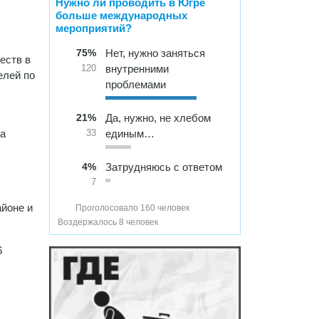
Нужно ли проводить в Югре
больше международных
мероприятий?
75%
Нет, нужно заняться
еств в
внутренними
120
елей по
проблемами
21%
Да, нужно, не хлебом
ва
единым…
33
4%
Затрудняюсь с ответом
7
айоне и
Проголосовало 160 человек
Воздержалось 8 человек
6