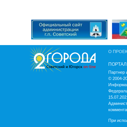
О ПРОЕ
ПОРТАЛ
Партнер 
© 2004-2
Информац
Федераль
15.07.2021
Админист
коммента
При испо