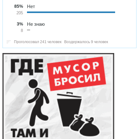
85%
Нет
205
3%
Не знаю
8
Проголосовал 241 человек
Воздержалось 9 человек