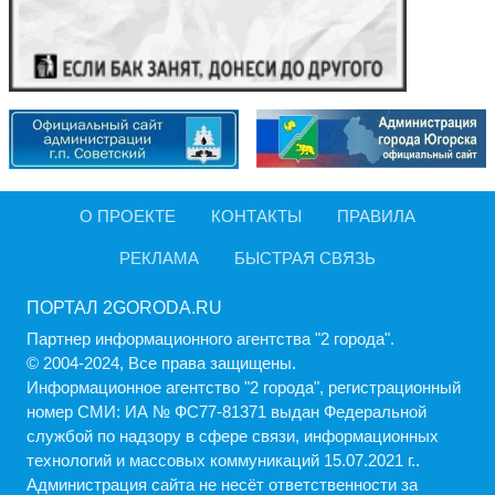
О ПРОЕКТЕ
КОНТАКТЫ
ПРАВИЛА
РЕКЛАМА
БЫСТРАЯ СВЯЗЬ
ПОРТАЛ 2GORODA.RU
Партнер информационного агентства "2 города".
© 2004-2024, Все права защищены.
Информационное агентство "2 города", регистрационный
номер СМИ: ИА № ФС77-81371 выдан Федеральной
службой по надзору в сфере связи, информационных
технологий и массовых коммуникаций 15.07.2021 г..
Администрация cайта не несёт ответственности за