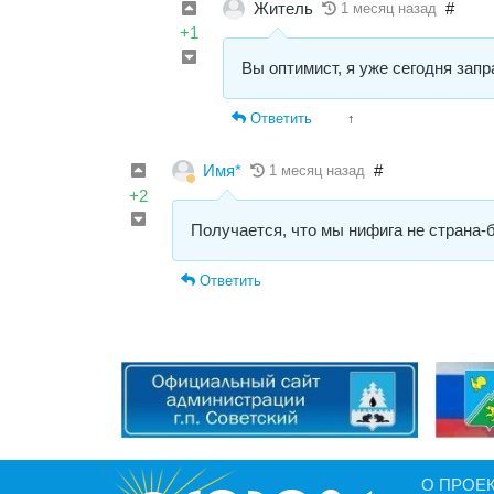
Житель
#
1 месяц назад
+1
Вы оптимист, я уже сегодня запр
Ответить
↑
Имя*
#
1 месяц назад
+2
Получается, что мы нифига не страна-б
Ответить
О ПРОЕ