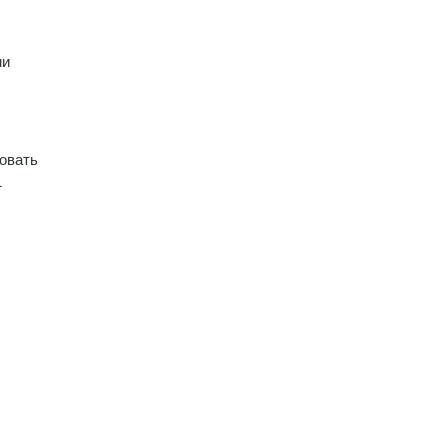
ми
овать
1