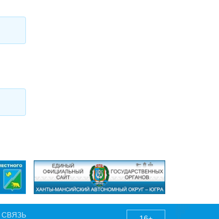
 СВЯЗЬ
16+