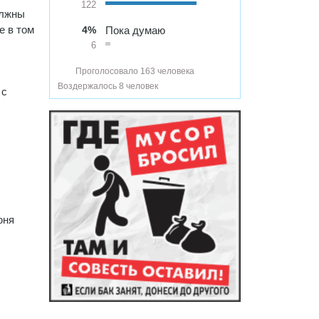
122
олжны
е в том
4%
Пока думаю
6
Проголосовало 163 человека
Воздержалось 8 человек
 с
юня