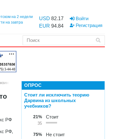
етском на 2 недели
USD
82.17
Войти
тти на завтра
Регистрация
EUR
94.84
ензин
ОПРОС
Стоит ли исключить теорию
то
Дарвина из школьных
учебников?
21%
Стоит
екс РФ
35
кс РФ,
75%
Не стоит