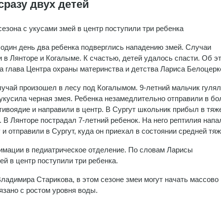
сразу двух детей
сезона с укусами змей в центр поступили три ребенка
 один день два ребенка подверглись нападению змей. Случаи
 в Лянторе и Когалыме. К счастью, детей удалось спасти. Об э
а глава Центра охраны материнства и детства Лариса Белоцерк
учай произошел в лесу под Когалымом. 9-летний мальчик гулял,
о укусила черная змея. Ребенка незамедлительно отправили в бо
тивоядие и направили в центр. В Сургут школьник прибыл в тя
. В Лянторе пострадал 7-летний ребенок. На него рептилия напа
и отправили в Сургут, куда он приехал в состоянии средней тяж
нимации в педиатрическое отделение. По словам Ларисы
ей в центр поступили три ребенка.
Владимира Старикова, в этом сезоне змеи могут начать массово
язано с ростом уровня воды.