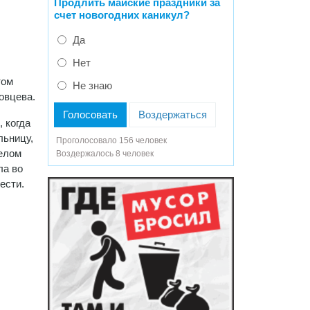
Продлить майские праздники за
счет новогодних каникул?
Да
Нет
том
Не знаю
овцева.
Голосовать
Воздержаться
 когда
льницу,
Проголосовало 156 человек
желом
Воздержалось 8 человек
ла во
ести.