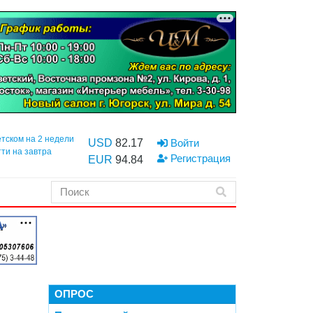
етском на 2 недели
USD
82.17
Войти
тти на завтра
Регистрация
EUR
94.84
ОПРОС