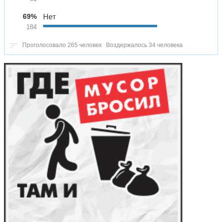
69%
Нет
184
Проголосовало 265 человек
Воздержалось 34 человека