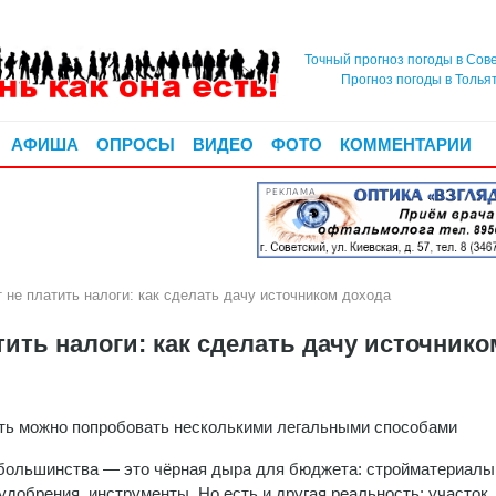
Точный прогноз погоды в Сов
Прогноз погоды в Толья
АФИША
ОПРОСЫ
ВИДЕО
ФОТО
КОММЕНТАРИИ
РЕКЛАМА
 не платить налоги: как сделать дачу источником дохода
тить налоги: как сделать дачу источнико
ть можно попробовать несколькими легальными способами
большинства — это чёрная дыра для бюджета: стройматериалы
удобрения, инструменты. Но есть и другая реальность: участок,