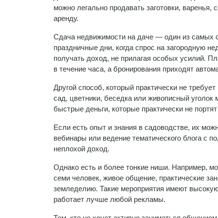
можно легально продавать заготовки, варенья, 
аренду.
Сдача недвижимости на даче — один из самых с
праздничные дни, когда спрос на загородную не
получать доход, не прилагая особых усилий. 
в течение часа, а бронирования приходят автом
Другой способ, который практически не требуе
сад, цветники, беседка или живописный уголок м
быстрые деньги, которые практически не портят
Если есть опыт и знания в садоводстве, их мож
вебинары или ведение тематического блога с п
неплохой доход.
Однако есть и более тонкие ниши. Например, мо
семи человек, живое общение, практические за
земледелию. Такие мероприятия имеют высокую 
работает лучше любой рекламы.
Тем, кто не хочет активно заниматься общением