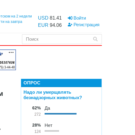
етском на 2 недели
USD
81.41
Войти
тти на завтра
Регистрация
EUR
94.06
ОПРОС
Надо ли умерщвлять
м
безнадзорных животных?
62%
Да
272
28%
Нет
,
124