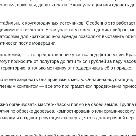
соленья, саженцы, давать платные консультации или сдавать до
табильных круглогодичных источников. Особенно это работает
движимость взлетает. Если участок ухожен, а домик прибран, м
Платформы для краткосрочной аренды позволяют выставить объ
атически после модерации.
т вложений, — это предоставление участка под фотосессии. Кра
огут приносить от полутора до пяти тысяч рублей за пару часов
 территорию, а только мотивируют поддерживать её в порядке.
но монетизировать без привязки к месту. Онлайн-консультации,
олезным контентом — всё это при грамотном продвижении прино
жно организовать мастер-классы прямо на своей земле. Группа 
нятия по обрезке деревьев, компостированию или органическому
маржу и создают репутацию эксперта, что в долгосрочной перс
 с людьми, подойдёт такой пассивный вариант, как хранение чу