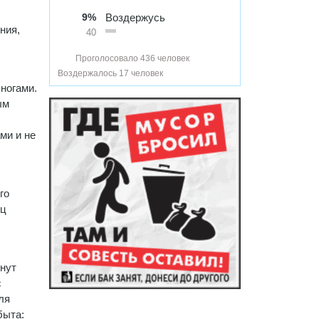
9%
Воздержусь
ния,
40
Проголосовало 436 человек
Воздержалось 17 человек
ногами.
ым
ми и не
го
ец
инут
с
ля
быта: