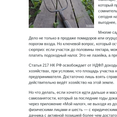
который п
сомнитель
сегодня н
выгоднее,
Многие са
Дело не только в продаже помидоров или огурц
порогом входа. Но ключевой вопрос, который о
сюрприз: если участок до половины гектара, м
платить подоходный налог. Это не лазейка, а п
Статья 217 НК РФ освобождает от НДФЛ доходы
хозяйствах, при условии, что площадь участка 
предпринимателя. Достаточно лишь взять справ
действительно ведёт хозяйство на этой земле.
Но что делать, если хочется идти дальше и ма
самозанятости, который за последние годы док
через приложение «Мой налог», не выходя из до
физическими лицами и шесть — с юридическими.
дачника с активной позицией более чем достат