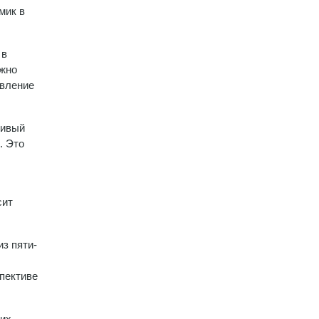
мик в
 в
ожно
явление
сивый
. Это
сит
из пяти-
пективе
жих