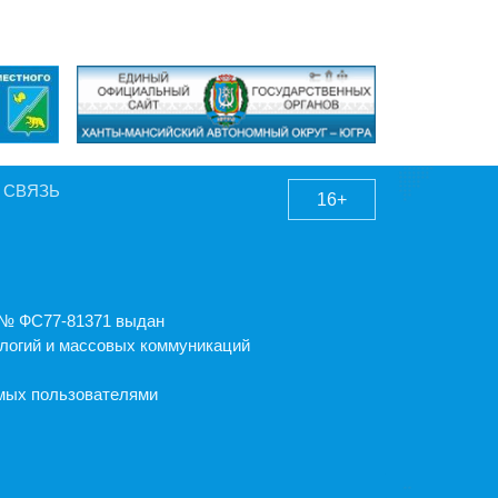
 СВЯЗЬ
16+
А № ФС77-81371 выдан
логий и массовых коммуникаций
емых пользователями