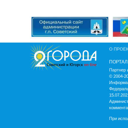
О ПРОЕ
ПОРТАЛ
Партнер 
© 2004-2
Информац
Федераль
15.07.2021
Админист
коммента
При испо