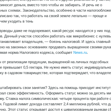
риносит деньги, вместо того чтобы их забирать. И речь не о
ных схемах. Законодательство, особенно в части налогообложе
аписано так, что работать на своей земле легально — проще и
 чем уходить в тень
доводы даже не подозревают, какой ресурс находится у них под 
ов. Дачный участок способен работать как микробизнес с нулев
станавливает владельцев, — боязнь налоговой. И здесь главный
ожно на законных основаниях продавать выращенное своими рука
рямая норма Налогового кодекса, сообщает
News.ru
.
 от реализации продукции, выращенной на личных подсобных
не превышает 0,5 гектара. Не нужно иметь статус индивидуально
ку в садовом товариществе, которая подтверждает, что владел
сштабировать свои занятия? Здесь на помощь приходит институт
азал свою эффективность. Оформить статус можно за десять м
му. Ставка налога символическая: четыре процента при работе 
 Годовой лимит дохода составляет 2,4 миллиона рублей, что д
очно. Этот статус открывает доступ к цивилизованным рынкам с