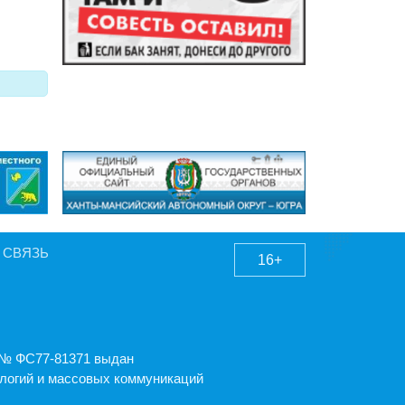
 СВЯЗЬ
16+
А № ФС77-81371 выдан
логий и массовых коммуникаций