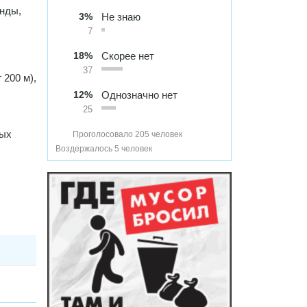
унды,
3%
Не знаю
7
18%
Скорее нет
37
 200 м),
12%
Однозначно нет
25
вых
Проголосовало 205 человек
Воздержалось 5 человек