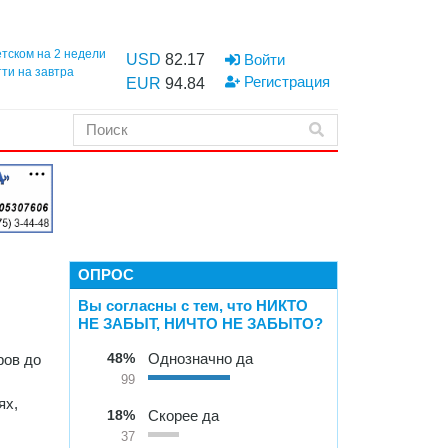
етском на 2 недели
USD
82.17
Войти
тти на завтра
Регистрация
EUR
94.84
ОПРОС
Вы согласны с тем, что НИКТО
НЕ ЗАБЫТ, НИЧТО НЕ ЗАБЫТО?
48%
Однозначно да
ров до
99
ях,
18%
Скорее да
37