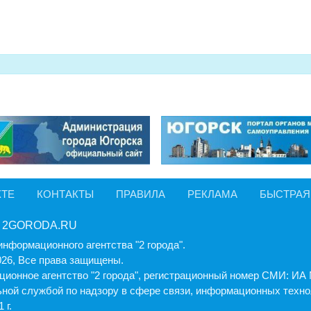
КТЕ
КОНТАКТЫ
ПРАВИЛА
РЕКЛАМА
БЫСТРАЯ
 2GORODA.RU
информационного агентства "2 города".
026, Все права защищены.
ионное агентство "2 города", регистрационный номер СМИ: И
ной службой по надзору в сфере связи, информационных техно
 г.