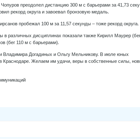
Чопуров преодолел дистанцию 300 м с барьерами за 41,73 сек
овил рекорд округа и завоевал бронзовую медаль.
ирсанов пробежал 100 м за 11,57 секунды – тоже рекорд округа.
ы в различных дисциплинах показали также Кирилл Маурер (бег
в (бег 110 м с барьерами).
 и Владимира Догадиных и Ольгу Мельникову. В июле юных
в Краснодаре. Желаем им удачи, веры в собственные силы, но
оммуникаций