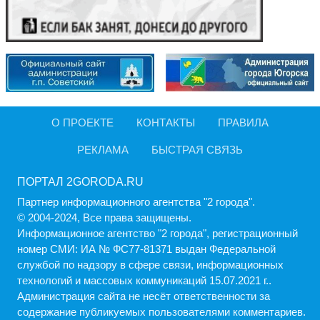
О ПРОЕКТЕ
КОНТАКТЫ
ПРАВИЛА
РЕКЛАМА
БЫСТРАЯ СВЯЗЬ
ПОРТАЛ 2GORODA.RU
Партнер информационного агентства "2 города".
© 2004-2024, Все права защищены.
Информационное агентство "2 города", регистрационный
номер СМИ: ИА № ФС77-81371 выдан Федеральной
службой по надзору в сфере связи, информационных
технологий и массовых коммуникаций 15.07.2021 г..
Администрация cайта не несёт ответственности за
содержание публикуемых пользователями комментариев.