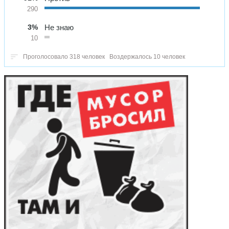
290
3%
Не знаю
10
Проголосовало 318 человек
Воздержалось 10 человек