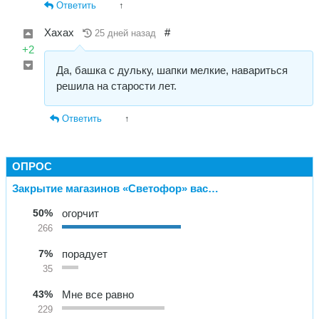
Ответить
↑
Хахах
#
25 дней назад
+2
Да, башка с дульку, шапки мелкие, навариться
решила на старости лет.
Ответить
↑
ОПРОС
Закрытие магазинов «Светофор» вас…
50%
огорчит
266
7%
порадует
35
43%
Мне все равно
229