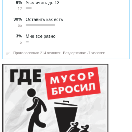
6%
Увеличить до 12
12
30%
Оставить как есть
65
3%
Мне все равно!
6
Проголосовало 214 человек
Воздержалось 7 человек