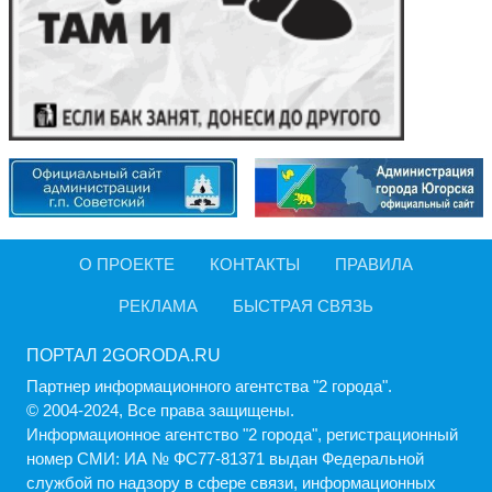
О ПРОЕКТЕ
КОНТАКТЫ
ПРАВИЛА
РЕКЛАМА
БЫСТРАЯ СВЯЗЬ
ПОРТАЛ 2GORODA.RU
Партнер информационного агентства "2 города".
© 2004-2024, Все права защищены.
Информационное агентство "2 города", регистрационный
номер СМИ: ИА № ФС77-81371 выдан Федеральной
службой по надзору в сфере связи, информационных